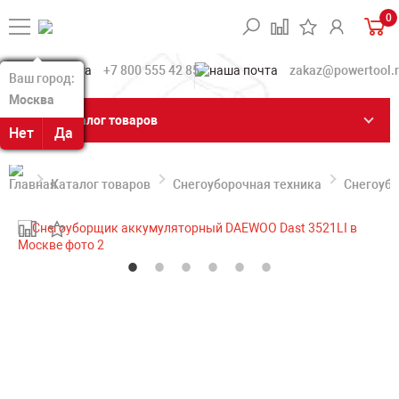
0
+7 800 555 42 85
zakaz@powertool.
Ваш город:
Ваш город:
Москва
Москва
Каталог товаров
Нет
Нет
Да
Да
Каталог товаров
Снегоуборочная техника
Снегоуб