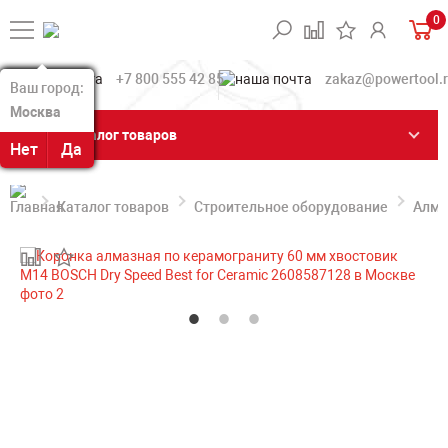
0
+7 800 555 42 85
zakaz@powertool.
Ваш город:
Ваш город:
Москва
Москва
Каталог товаров
Нет
Нет
Да
Да
Каталог товаров
Строительное оборудование
Алма