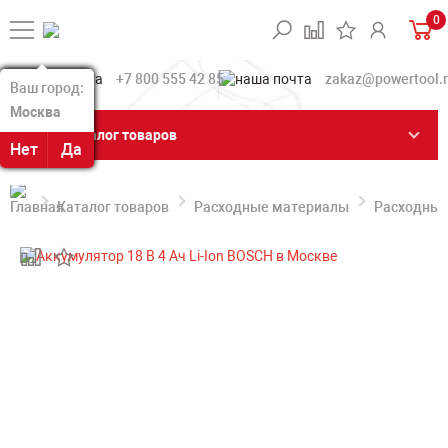
0
+7 800 555 42 85
zakaz@powertool.
Ваш город:
Ваш город:
Москва
Москва
Каталог товаров
Нет
Нет
Да
Да
Каталог товаров
Расходные материалы
Расходные