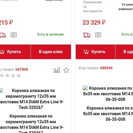
Применение
Устано
на
алмазног
инструменте
215
23 329
₽
₽
Есть в наличии
Есть 
Купить
В один клик
Купить
В од
Код товара:
688044
 товара:
687808
Коронка алмазная по 
8х35 мм хвостовик M14
Коронка алмазная по
06-35-008
керамограниту 12х35 мм
хвостовик M14 DIAM Extra Line V-