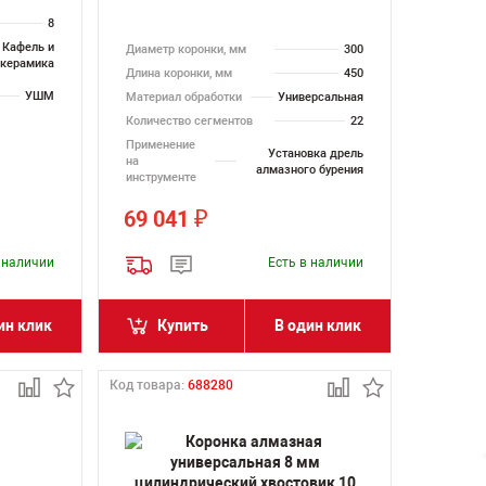
8
Кафель и
Диаметр коронки, мм
300
керамика
Длина коронки, мм
450
УШМ
Материал обработки
Универсальная
Количество сегментов
22
Применение
Установка дрель
на
алмазного бурения
инструменте
69 041
₽
в наличии
Есть в наличии
ин клик
Купить
В один клик
Код товара:
688280