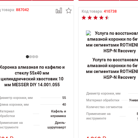
 товара:
887042
Код товара:
410738
Услуга по восстанов
алмазной коронки по бе
Коронка алмазная по кафелю и
мм сегментами ROTHEN
стеклу 55х40 мм
HSP-N Recovery
цилиндрический хвостовик 10
мм MESSER DIY 14.001.055
Диаметр коронки, мм
Диаметр коронки, мм
55
Материал обработки
Унив
Длина коронки, мм
40
Количество сегментов
Материал
Кафель и
Применение на
обработки
керамика
инструменте
Применение на
Дрель-
инструменте
шуруповерт