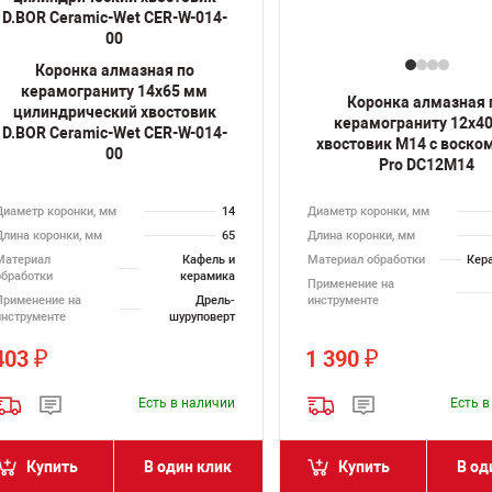
Коронка алмазная по
керамограниту 14х65 мм
Коронка алмазная 
цилиндрический хвостовик
керамограниту 12х4
D.BOR Ceramic-Wet CER-W-014-
хвостовик M14 с воско
00
Pro DC12M14
Диаметр коронки, мм
14
Диаметр коронки, мм
Длина коронки, мм
65
Длина коронки, мм
Материал
Кафель и
Материал обработки
Кер
обработки
керамика
Применение на
Применение на
Дрель-
инструменте
инструменте
шуруповерт
403
1 390
₽
₽
Есть в наличии
Есть 
Купить
В один клик
Купить
В од