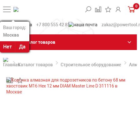
0
+7 800 555 42 85
zakaz@powertool.
Ваш город:
Ваш город:
Москва
Москва
Каталог товаров
Нет
Нет
Да
Да
Каталог товаров
Строительное оборудование
Алма