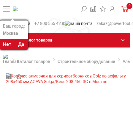
0
+7 800 555 42 85
zakaz@powertool.
Ваш город:
Ваш город:
Москва
Москва
Каталог товаров
Нет
Нет
Да
Да
Каталог товаров
Строительное оборудование
Алма