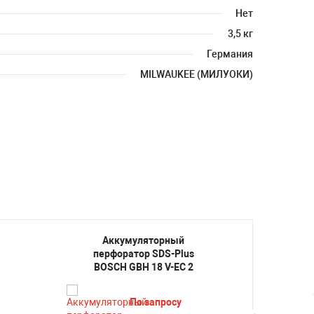
Нет
3,5 кг
Германия
MILWAUKEE (МИЛУОКИ)
Аккумуляторный
Ак
перфоратор SDS-Plus
перф
BOSCH GBH 18 V-EC 2
BO
По запросу