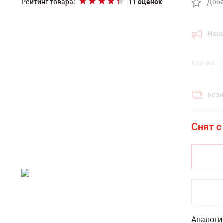
Рейтинг товара:
11 оценок
Доба
Наш
Кол-во
Безн
Аналоги