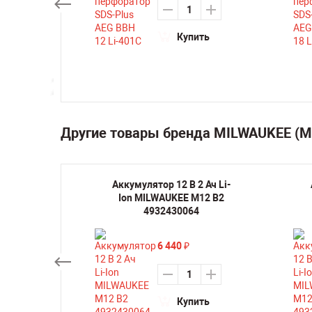
Купить
ть
Другие товары бренда MILWAUKEE (
ручная
Аккумулятор 12 В 2 Ач Li-
а по
Ion MILWAUKEE M12 B2
EE M12
4932430064
6 440
₽
Купить