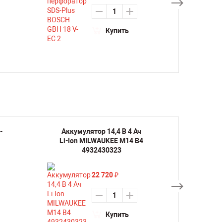
Купить
-
Аккумулятор 14,4 В 4 Ач
Аккуму
Li-Ion MILWAUKEE M14 B4
Ion 
4932430323
22 720
₽
Купить