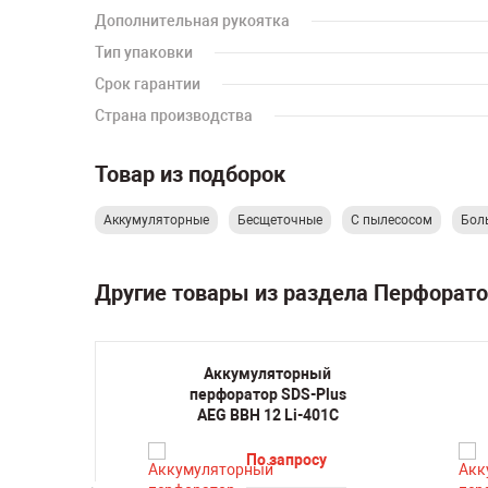
Дополнительная рукоятка
Тип упаковки
Срок гарантии
Страна производства
Товар из подборок
Аккумуляторные
Бесщеточные
С пылесосом
Бол
Другие товары из раздела Перфорато
ный
Аккумуляторный
-Plus
перфоратор SDS-Plus
H-202C
AEG BBH 12 Li-401C
По запросу
су