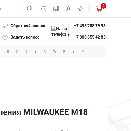
0
Обратный звонок
+7 495 788 79 93
Задать вопрос
+7 800 555 42 85
R
S
T
U
V
W
X
Y
Z
аления MILWAUKEE M18