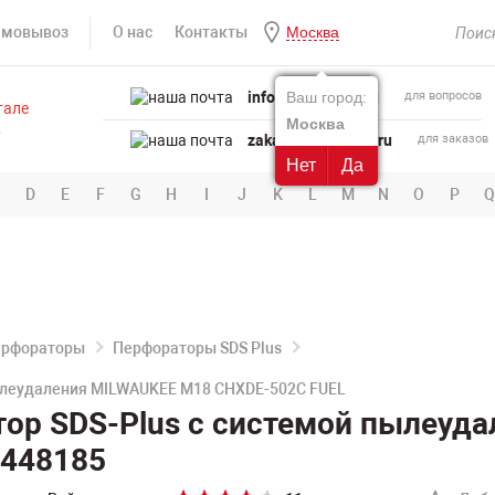
амовывоз
О нас
Контакты
Москва
info@powertool.ru
Ваш город:
для вопросов
Москва
zakaz@powertool.ru
для заказов
Нет
Да
D
E
F
G
H
I
J
K
L
M
N
O
P
Q
ерфораторы
Перфораторы SDS Plus
ылеудаления MILWAUKEE M18 CHXDE-502C FUEL
ор SDS-Plus с системой пылеуд
3448185