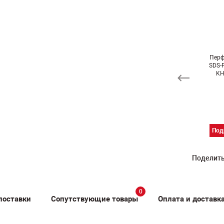
кумуляторный
Аккумуляторный
Аккумуляторный
форатор SDS-
перфоратор SDS-
Перф
перфоратор SDS-
us MILWAUKEE
Plus MILWAUKEE
SDS-
Plus MILWAUKEE
12 CH-202C
M28 CHPX-0
KH
M12 CH-0 FUEL
FUEL
FUEL
Подробнее
Подробнее
Подробнее
Под
Поделить
0
поставки
Сопутствующие товары
Оплата и доставк