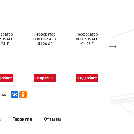
оратор
Перфоратор
Перфоратор
Перфора
Plus AEG
SDS-Plus AEG
SDS-Plus AEG
SDS-Plus
 24 IE
KH 24 XE
KH 26 E
KH 28 Sup
робнее
Подробнее
Подробнее
Подроб
ся:
а
Гарантия
Отзывы