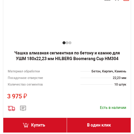
Чашка алмазная сегментная по бетону и камню для
УШМ 180х22,23 мм HILBERG Boomerang Сup HM304
Материал обработки
Бетон, Кирпич, Камень
Посадочное отверстие
22,23 мм
Количество сегментов
10 штук
₽
3 975
Есть в наличии
Купить
В один клик