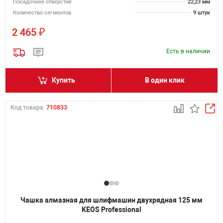
Посадочное отверстие
22,23 мм
Количество сегментов
9 штук
₽
2 465
Есть в наличии
Купить
В один клик
Код товара:
710833
Чашка алмазная для шлифмашин двухрядная 125 мм
KEOS Professional