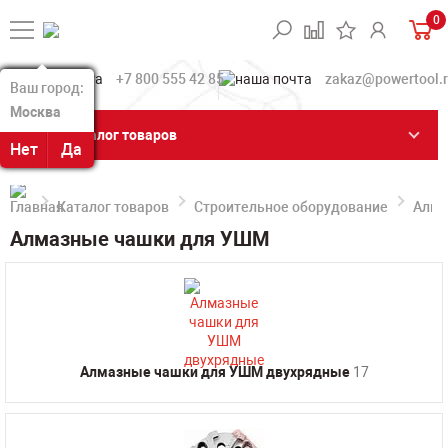
0
+7 800 555 42 85
zakaz@powertool.
Ваш город:
Ваш город:
Москва
Москва
Каталог товаров
Нет
Нет
Да
Да
Каталог товаров
Строительное оборудование
Алма
Алмазные чашки для УШМ
Алмазные чашки для УШМ двухрядные
17