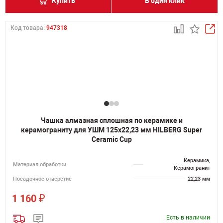
Купить
В один клик
Код товара:
947318
Чашка алмазная сплошная по керамике и
керамограниту для УШМ 125х22,23 мм HILBERG Super
Ceramic Cup
Керамика,
Материал обработки
Керамогранит
Посадочное отверстие
22,23 мм
₽
1 160
Есть в наличии