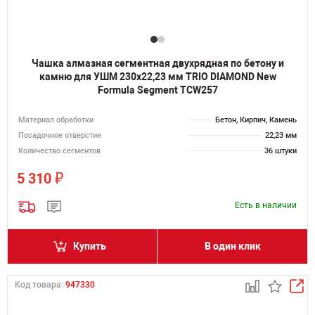
Чашка алмазная сегментная двухрядная по бетону и
камню для УШМ 230х22,23 мм TRIO DIAMOND New
Formula Segment TCW257
Материал обработки
Бетон, Кирпич, Камень
Посадочное отверстие
22,23 мм
Количество сегментов
36 штуки
₽
5 310
Есть в наличии
Купить
В один клик
Код товара:
947330