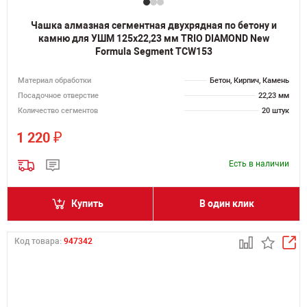
Чашка алмазная сегментная двухрядная по бетону и
камню для УШМ 125х22,23 мм TRIO DIAMOND New
Formula Segment TCW153
Материал обработки
Бетон, Кирпич, Камень
Посадочное отверстие
22,23 мм
Количество сегментов
20 штук
₽
1 220
Есть в наличии
Купить
В один клик
Код товара:
947342