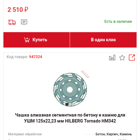
₽
2 510
Есть в наличии
Купить
В один клик
Код товара:
947324
Чашка алмазная сегментная по бетону и камню для
УШМ 125х22,23 мм HILBERG Tornado HM342
Материал обработки
Бетон, Кирпич, Камень