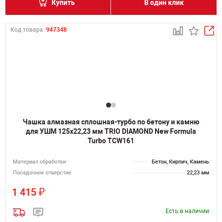
Купить
В один клик
Код товара:
947348
Чашка алмазная сплошная-турбо по бетону и камню
для УШМ 125х22,23 мм TRIO DIAMOND New Formula
Turbo TCW161
Материал обработки
Бетон, Кирпич, Камень
Посадочное отверстие
22,23 мм
₽
1 415
Есть в наличии