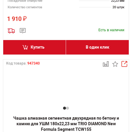
Посадочное отверстие
22,23 мм
Количество сегментов
20 штук
₽
1 910
Есть в наличии
Купить
В один клик
Код товара:
947340
Чашка алмазная сегментная двухрядная по бетону и
камню для УШМ 180х22,23 мм TRIO DIAMOND New
Formula Segment TCW155