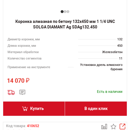
Коронка алмазная по бетону 132х450 мм 1 1/4 UNC
SOLGA DIAMANT Ag SDAg132.450
Диаметр коронки, мм
132
Длина коронки, мм
450
Материал обработки
Железобетон
Количество сегментов
11
Установка дрель алмазного
Применение на инструменте
бурения
₽
14 070
Есть в наличии
Купить
В один клик
Код товара:
410652