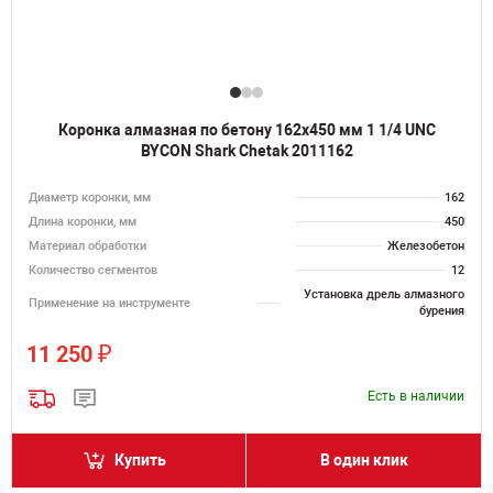
Коронка алмазная по бетону 162х450 мм 1 1/4 UNC
BYCON Shark Chetak 2011162
Диаметр коронки, мм
162
Длина коронки, мм
450
Материал обработки
Железобетон
Количество сегментов
12
Установка дрель алмазного
Применение на инструменте
бурения
₽
11 250
Есть в наличии
Купить
В один клик