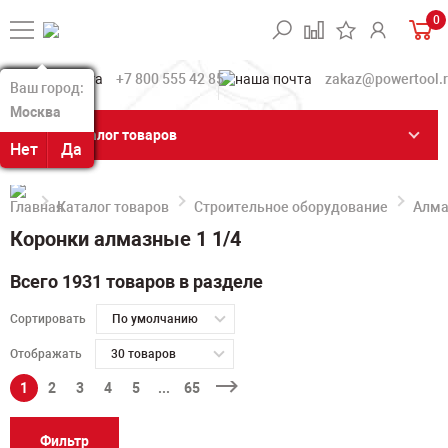
0
+7 800 555 42 85
zakaz@powertool.
Ваш город:
Ваш город:
Москва
Москва
Каталог товаров
Нет
Нет
Да
Да
Каталог товаров
Строительное оборудование
Алма
Коронки алмазные 1 1/4
Всего 1931 товаров в разделе
Сортировать
По умолчанию
Отображать
30 товаров
1
2
3
4
5
...
65
Фильтр