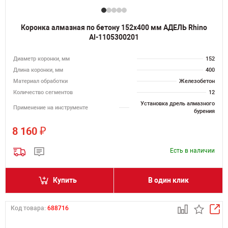
Коронка алмазная по бетону 152х400 мм АДЕЛЬ Rhino
AI-1105300201
Диаметр коронки, мм
152
Длина коронки, мм
400
Материал обработки
Железобетон
Количество сегментов
12
Установка дрель алмазного
Применение на инструменте
бурения
₽
8 160
Есть в наличии
Купить
В один клик
Код товара:
688716