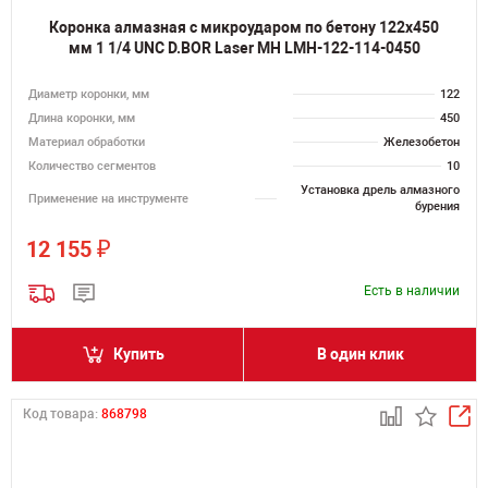
Коронка алмазная с микроударом по бетону 122х450
мм 1 1/4 UNC D.BOR Laser MH LMH-122-114-0450
Диаметр коронки, мм
122
Длина коронки, мм
450
Материал обработки
Железобетон
Количество сегментов
10
Установка дрель алмазного
Применение на инструменте
бурения
₽
12 155
Есть в наличии
Купить
В один клик
Код товара:
868798