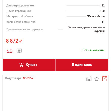
Диаметр коронки, мм
122
Длина коронки, мм
450
Материал обработки
Железобетон
Количество сегментов
11
Установка дрель алмазного
Применение на инструменте
бурения
₽
8 872
Есть в наличии
Купить
В один клик
Код товара:
950152