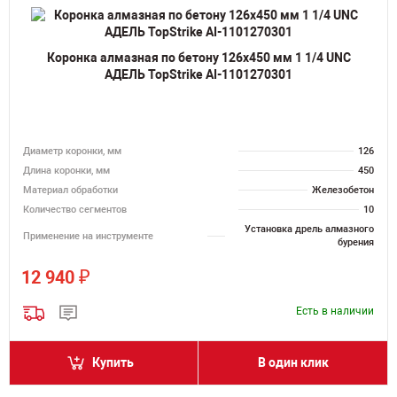
Коронка алмазная по бетону 126х450 мм 1 1/4 UNC
АДЕЛЬ TopStrike AI-1101270301
Диаметр коронки, мм
126
Длина коронки, мм
450
Материал обработки
Железобетон
Количество сегментов
10
Установка дрель алмазного
Применение на инструменте
бурения
₽
12 940
Есть в наличии
Купить
В один клик