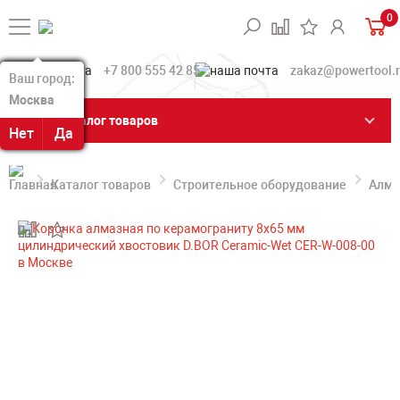
0
+7 800 555 42 85
zakaz@powertool.
Ваш город:
Ваш город:
Москва
Москва
Каталог товаров
Нет
Нет
Да
Да
Каталог товаров
Строительное оборудование
Алма