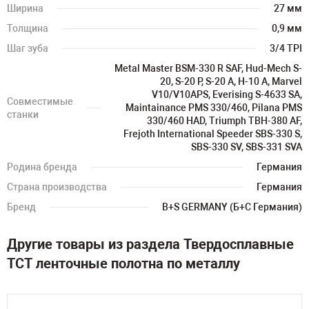
Ширина
27 мм
Толщина
0,9 мм
Шаг зуба
3/4 TPI
Metal Master BSM-330 R SAF, Hud-Mech S-
20, S-20 P, S-20 A, H-10 A, Marvel
V10/V10APS, Everising S-4633 SA,
Совместимые
Maintainance PMS 330/460, Pilana PMS
станки
330/460 HAD, Triumph TBH-380 AF,
Frejoth International Speeder SBS-330 S,
SBS-330 SV, SBS-331 SVA
Родина бренда
Германия
Страна производства
Германия
Бренд
B+S GERMANY (Б+С Германия)
Другие товары из раздела Твердосплавные
TCT ленточные полотна по металлу