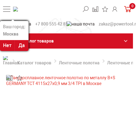
0
+7 800 555 42 85
zakaz@powertool.
Ваш город:
Ваш город:
Москва
Москва
Каталог товаров
Нет
Нет
Да
Да
Каталог товаров
Ленточные полотна
Ленточные по