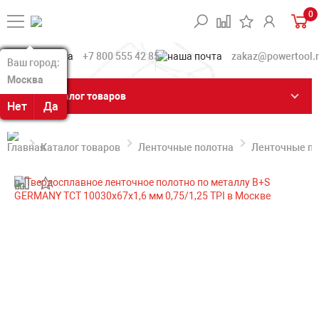
0
+7 800 555 42 85
zakaz@powertool.
Ваш город:
Ваш город:
Москва
Москва
Каталог товаров
Нет
Нет
Да
Да
Каталог товаров
Ленточные полотна
Ленточные по