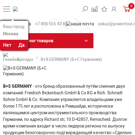
0
+7 800 555 42 85
zakaz@powertool.
Ваш город:
Ваш город:
Москва
Москва
Каталог товаров
Нет
Нет
Да
Да
Бренды
B+S GERMANY (Б+С Германия)
B+S GERMANY
- это бренд образованный путём слияния двух
компаний: Friedrich Bickenbach GmbH & Co KG и Rich. Schmidt
Söhne GmbH & Co. Компания управляется владельцами уже
более 175 лет и расположена в Ремшайде, исторически
являющимся центром инструментального производства
Германии, по адресу Richard str, 10 D-42857, Remscheid. Долгое
время компания входит в число лидеров региона по выпуску
продукции безоговорочно подтверждающей качество «Сделано