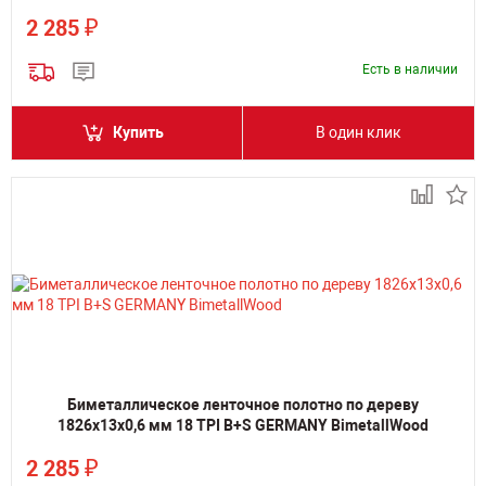
₽
2 285
Есть в наличии
Купить
В один клик
Биметаллическое ленточное полотно по дереву
1826х13х0,6 мм 18 TPI B+S GERMANY BimetallWood
₽
2 285