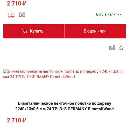
₽
2 710
Есть в наличии
Купить
В один клик
Биметаллическое ленточное полотно по дереву
2240х13х0,6 мм 24 TPI B+S GERMANY BimetallWood
₽
2 710