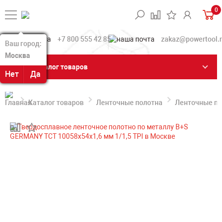
0
+7 800 555 42 85
zakaz@powertool.
Ваш город:
Ваш город:
Москва
Москва
Каталог товаров
Нет
Нет
Да
Да
Каталог товаров
Ленточные полотна
Ленточные по