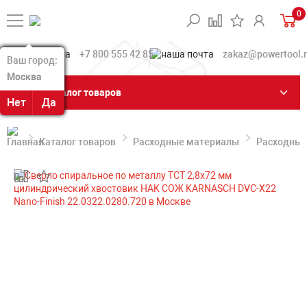
0
+7 800 555 42 85
zakaz@powertool.
Ваш город:
Ваш город:
Москва
Москва
Каталог товаров
Нет
Нет
Да
Да
Каталог товаров
Расходные материалы
Расходные