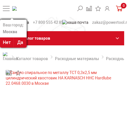
0
+7 800 555 42 85
zakaz@powertool.
Ваш город:
Ваш город:
Москва
Москва
Каталог товаров
Нет
Нет
Да
Да
Каталог товаров
Расходные материалы
Расходные