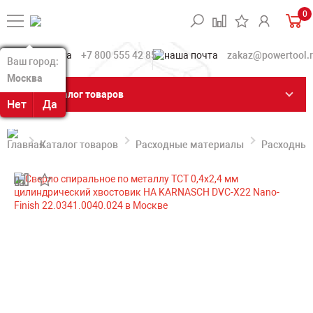
0
+7 800 555 42 85
zakaz@powertool.
Ваш город:
Ваш город:
Москва
Москва
Каталог товаров
Нет
Нет
Да
Да
Каталог товаров
Расходные материалы
Расходные