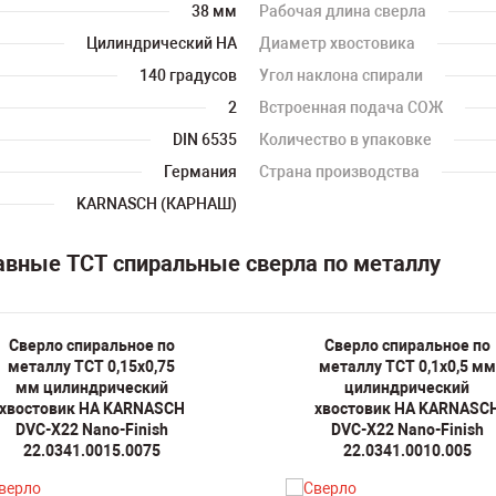
38 мм
Рабочая длина сверла
Цилиндрический HA
Диаметр хвостовика
140 градусов
Угол наклона спирали
2
Встроенная подача СОЖ
DIN 6535
Количество в упаковке
Германия
Страна производства
KARNASCH (КАРНАШ)
авные TCT спиральные сверла по металлу
Сверло спиральное по
Сверло спиральное по
металлу TCT 0,15х0,75
металлу TCT 0,1х0,5 мм
мм цилиндрический
цилиндрический
хвостовик HA KARNASCH
хвостовик HA KARNASC
DVC-X22 Nano-Finish
DVC-X22 Nano-Finish
22.0341.0015.0075
22.0341.0010.005