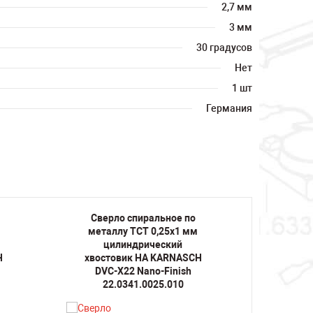
2,7 мм
3 мм
30 градусов
Нет
1 шт
Германия
Сверло спиральное по
Свер
металлу TCT 0,25х1 мм
метал
цилиндрический
ц
H
хвостовик HA KARNASCH
хвост
DVC-X22 Nano-Finish
DVC
22.0341.0025.010
22