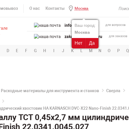
амовывоз
О нас
Контакты
Москва
info@powertool.ru
Ваш город:
для вопросов
Москва
zakaz@powertool.ru
для заказов
Нет
Да
D
E
F
G
H
I
J
K
L
M
N
O
P
Q
Расходные материалы для инструмента и станков
Сверла
ндрический хвостовик HA KARNASCH DVC-X22 Nano-Finish 22.0341.
аллу TCT 0,45х2,7 мм цилиндрич
nish 22.0341.0045.027