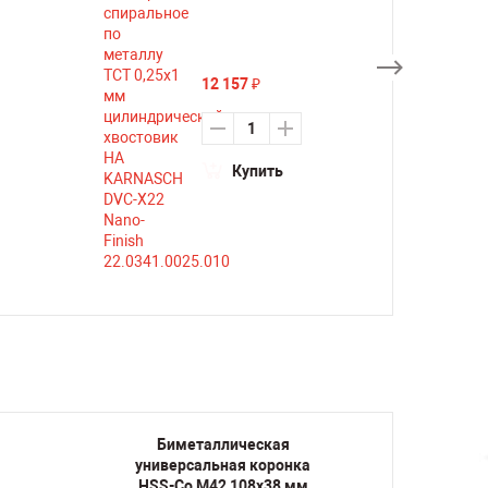
12 157
₽
Купить
Биметаллическая
Би
универсальная коронка
униве
HSS-Co M42 108х38 мм
HSS-