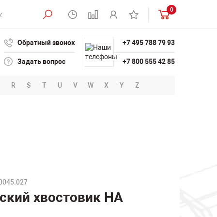
0
Обратный звонок
+7 495 788 79 93
Задать вопрос
+7 800 555 42 85
R
S
T
U
V
W
X
Y
Z
0045.027
еский хвостовик HA