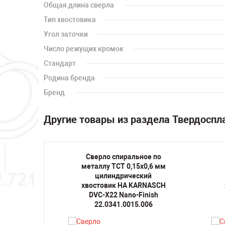
Общая длина сверла
Тип хвостовика
Угол заточки
Число режущих кромок
Стандарт
Родина бренда
Бренд
Другие товары из раздела Твердоспл
ое по
Сверло спиральное по
х2 мм
металлу TCT 0,15х0,6 мм
кий
цилиндрический
RNASCH
хвостовик HA KARNASCH
inish
DVC-X22 Nano-Finish
020
22.0341.0015.006