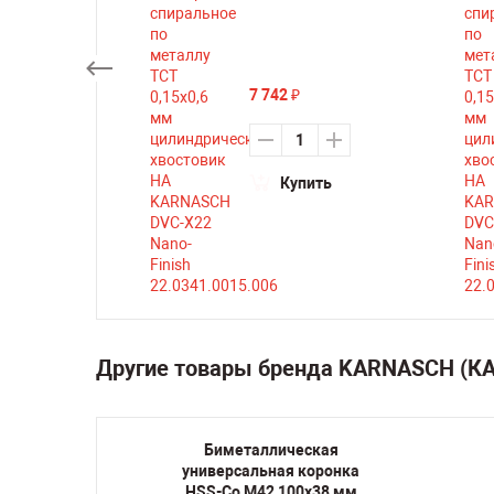
7 742
₽
ть
Купить
Другие товары бренда KARNASCH (
кая
Биметаллическая
оронка
универсальная коронка
38 мм
HSS-Co M42 100х38 мм