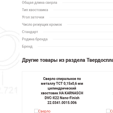
Общая длина сверла
Тип хвостовика
Угол заточки
Число режущих кромок
Стандарт
Родина бренда
Бренд
Другие товары из раздела Твердоспл
ое по
Сверло спиральное по
5х5 мм
металлу TCT 0,15х0,6 мм
кий
цилиндрический
RNASCH
хвостовик HA KARNASCH
DVC-X22 Nano-Finish
050
22.0341.0015.006