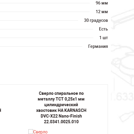
96 мм
12 мм
30 градусов
Есть
1 шт
Германия
Сверло спиральное по
Свер
металлу TCT 0,25х1 мм
метал
цилиндрический
ц
H
хвостовик HA KARNASCH
хвост
DVC-X22 Nano-Finish
DVC
22.0341.0025.010
22