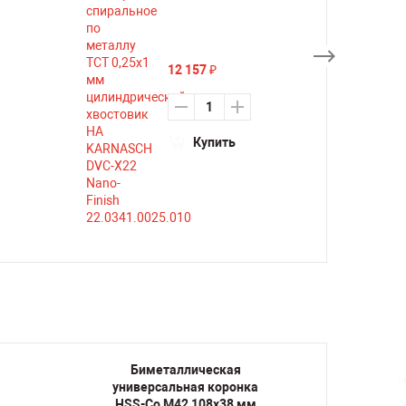
12 157
₽
Купить
Биметаллическая
Би
универсальная коронка
униве
HSS-Co M42 108х38 мм
HSS-