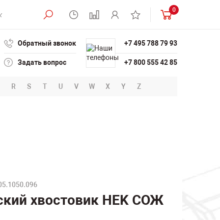
0
Обратный звонок
+7 495 788 79 93
Задать вопрос
+7 800 555 42 85
R
S
T
U
V
W
X
Y
Z
05.1050.096
еский хвостовик HEK СОЖ