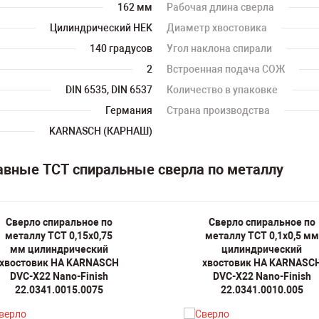
162 мм
Рабочая длина сверла
Цилиндрический HEK
Диаметр хвостовика
140 градусов
Угол наклона спирали
2
Встроенная подача СОЖ
DIN 6535, DIN 6537
Количество в упаковке
Германия
Страна производства
KARNASCH (КАРНАШ)
авные TCT спиральные сверла по металлу
Сверло спиральное по
Сверло спиральное по
металлу TCT 0,15х0,75
металлу TCT 0,1х0,5 мм
мм цилиндрический
цилиндрический
хвостовик HA KARNASCH
хвостовик HA KARNASC
DVC-X22 Nano-Finish
DVC-X22 Nano-Finish
22.0341.0015.0075
22.0341.0010.005