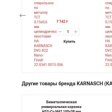
7 742
₽
ть
Купить
Другие товары бренда KARNASCH (
кая
Биметаллическая
оронка
универсальная коронка
38 мм
HSS-Co M42 100х38 мм