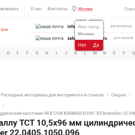
амовывоз
О нас
Контакты
Москва
info@powertool.ru
Ваш город:
для вопросов
Москва
zakaz@powertool.ru
для заказов
Нет
Да
D
E
F
G
H
I
J
K
L
M
N
O
P
Q
Расходные материалы для инструмента и станков
Сверла
ндрический хвостовик HEK СОЖ KARNASCH DVC-X2 Bestseller 22.04
аллу TCT 10,5х96 мм цилиндрич
er 22.0405.1050.096