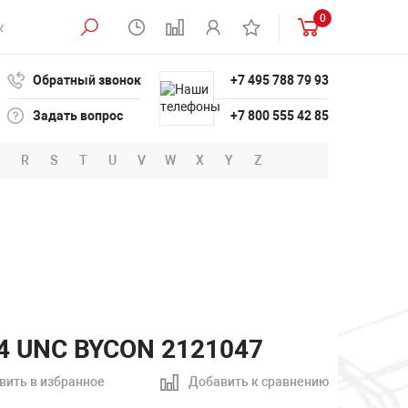
0
Обратный звонок
+7 495 788 79 93
Задать вопрос
+7 800 555 42 85
R
S
T
U
V
W
X
Y
Z
/4 UNC BYCON 2121047
вить в избранное
Добавить к сравнению