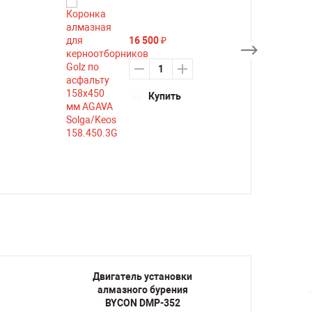
16 500
₽
Купить
Двигатель установки
Дви
алмазного бурения
алм
BYCON DMP-352
B