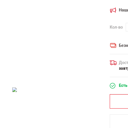
Наш
Кол-во
Безн
Дост
завт
Есть