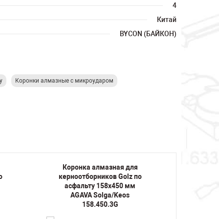
4
Китай
BYCON (БАЙКОН)
у
Коронки алмазные с микроударом
Коронка алмазная для
Коро
о
керноотборников Golz по
керно
асфальту 158х450 мм
асфа
AGAVA Solga/Keos
AGA
158.450.3G