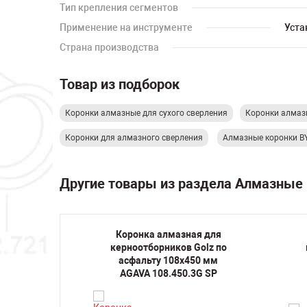
Тип крепления сегментов
Применение на инструменте
Уста
Страна производства
Товар из подборок
Коронки алмазные для сухого сверления
Коронки алмазн
Коронки для алмазного сверления
Алмазные коронки 
Другие товары из раздела Алмазные
я для
Коронка алмазная для
 бетону
керноотборников Golz по
M16 Hex
асфальту 108х450 мм
 Line D
AGAVA 108.450.3G SP