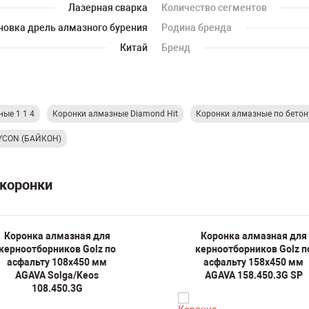
Лазерная сварка
Количество сегментов
новка дрель алмазного бурения
Родина бренда
Китай
Бренд
ые 1 1 4
Коронки алмазные Diamond Hit
Коронки алмазные по бетон
BYCON (БАЙКОН)
 коронки
Коронка алмазная для
Коронка алмазная для
керноотборников Golz по
керноотборников Golz п
асфальту 108х450 мм
асфальту 158х450 мм
AGAVA Solga/Keos
AGAVA 158.450.3G SP
108.450.3G