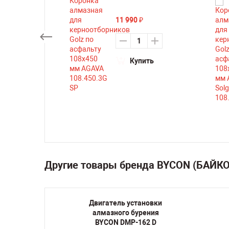
11 990
₽
Купить
ть
Другие товары бренда BYCON (БАЙК
 по
Двигатель установки
23 мм
алмазного бурения
anit
BYCON DMP-162 D