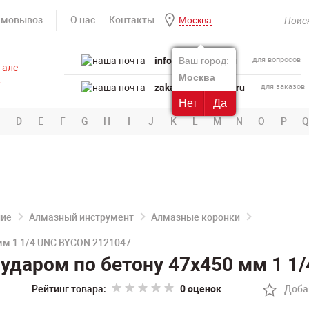
амовывоз
О нас
Контакты
Москва
info@powertool.ru
Ваш город:
для вопросов
Москва
zakaz@powertool.ru
для заказов
Нет
Да
D
E
F
G
H
I
J
K
L
M
N
O
P
Q
ние
Алмазный инструмент
Алмазные коронки
мм 1 1/4 UNC BYCON 2121047
ударом по бетону 47х450 мм 1 1
Рейтинг товара:
0 оценок
Доба