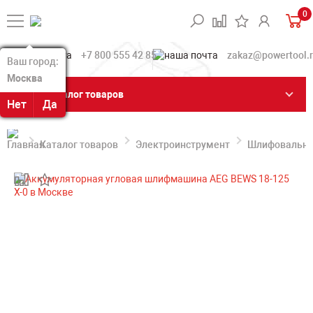
0
+7 800 555 42 85
zakaz@powertool.
Ваш город:
Ваш город:
Москва
Москва
Каталог товаров
Нет
Нет
Да
Да
Каталог товаров
Электроинструмент
Шлифовальн