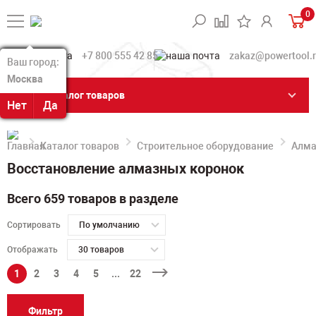
0
+7 800 555 42 85
zakaz@powertool.
Ваш город:
Ваш город:
Москва
Москва
Каталог товаров
Нет
Нет
Да
Да
Каталог товаров
Строительное оборудование
Алма
Восстановление алмазных коронок
Всего 659 товаров в разделе
Сортировать
По умолчанию
Отображать
30 товаров
1
2
3
4
5
...
22
Фильтр