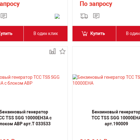
запросу
По запросу
Купить
В один клик
Купить
В один
Бензиновый генератор
Бензиновый генерато
СС TSS SGG 10000EH3A с
ТСС TSS SGG 10000EH
локом АВР арт.T 033533
арт.190009