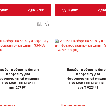
Купить
В один клик
Купить
В один
арабан в сборе по бетону
Барабан в сборе по бето
и асфальту для
и асфальту для
резеровальной машины
фрезеровальной маши
TSS-MS8 ТСС MS200
TSS-MS8 ТСС MS200 (Ш
арт.207591
арт.T 022443
запросу
По запросу