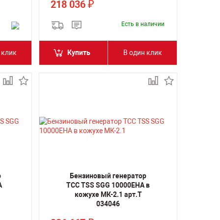
218 036
₽
Есть в наличии
 клик
Купить
В один клик
р
Бензиновый генератор
A
ТСС TSS SGG 10000EHA в
кожухе МК-2.1 арт.Т
034046