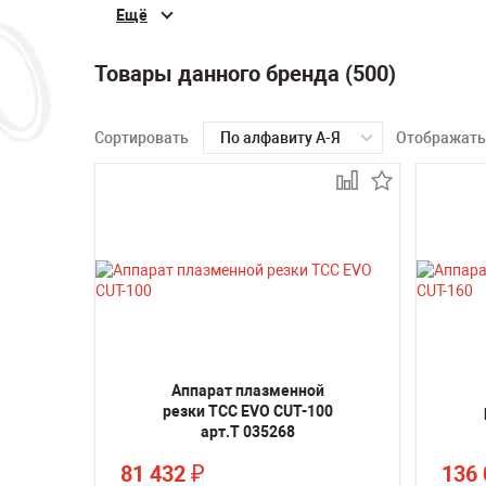
Ещё
Товары данного бренда (500)
Сортировать
По алфавиту А-Я
Отображать
Аппарат плазменной
резки ТСС EVO CUT-100
арт.Т 035268
81 432
136
₽