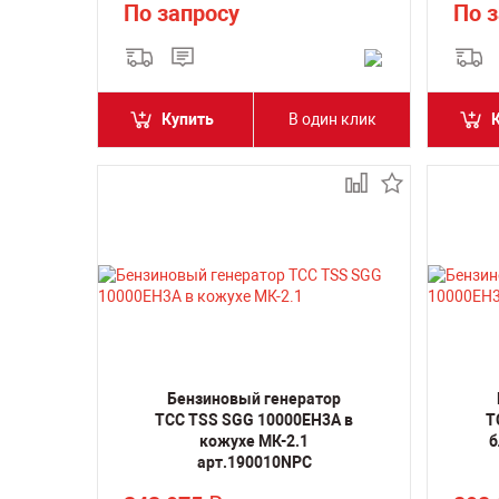
По запросу
По 
Купить
В один клик
Бензиновый генератор
ТСС TSS SGG 10000EH3A в
Т
кожухе МК-2.1
б
арт.190010NPC