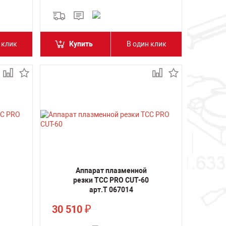
 клик
Купить
В один клик
Аппарат плазменной
резки ТСС PRO CUT-60
арт.Т 067014
30 510
₽