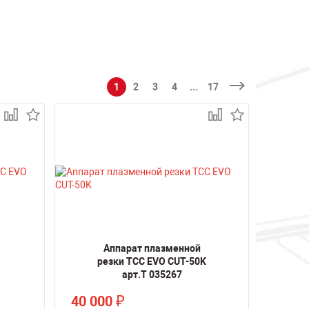
1
2
3
4
...
17
Аппарат плазменной
резки ТСС EVO CUT-50K
арт.Т 035267
40 000
₽