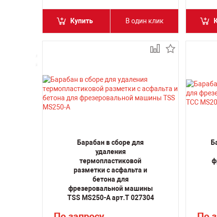
Купить
В один клик
Барабан в сборе для
Б
удаления
термопластиковой
ф
разметки с асфальта и
бетона для
фрезеровальной машины
TSS MS250-A арт.T 027304
По запросу
По 