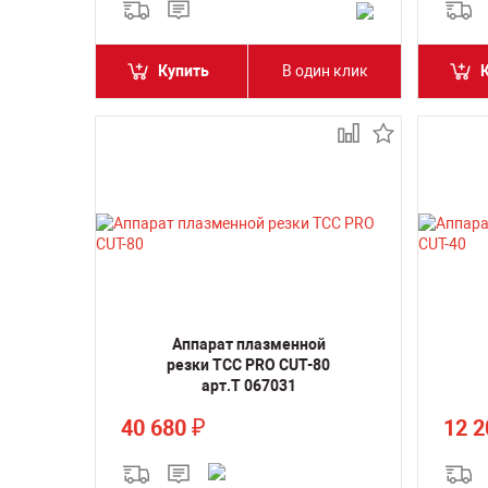
Купить
В один клик
Аппарат плазменной
резки ТСС PRO CUT-80
арт.Т 067031
40 680
12 
₽