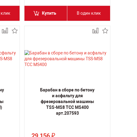
 клик
Купить
В один клик
ну
Барабан в сборе по бетону
и асфальту для
ны
фрезеровальной машины
)
TSS-MS8 ТСС MS400
арт.207593
29 156
₽