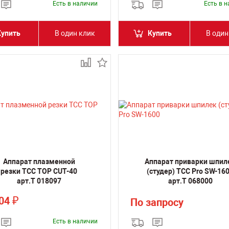
Есть в наличии
Есть в 
Купить
В один клик
Купить
В один
Аппарат плазменной
Аппарат приварки шпил
резки ТСС TOP CUT-40
(студер) ТСС Pro SW-16
арт.Т 018097
арт.Т 068000
204
₽
По запросу
Есть в наличии