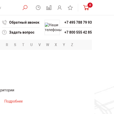
0
Обратный звонок
+7 495 788 79 93
Задать вопрос
+7 800 555 42 85
R
S
T
U
V
W
X
Y
Z
рритории
Подробнее