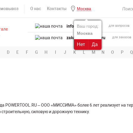
амовывоз
О нас
Контакты
Москва
info@powertool.ru
Ваш город:
для вопросов
Москва
zakaz@powertool.ru
для заказов
Нет
Да
D
E
F
G
H
I
J
K
L
M
N
O
P
Q
нда POWERTOOL.RU – ООО «МИССИМА» более 6 лет реализует на те
 строительную, силовую и дорожную технику.