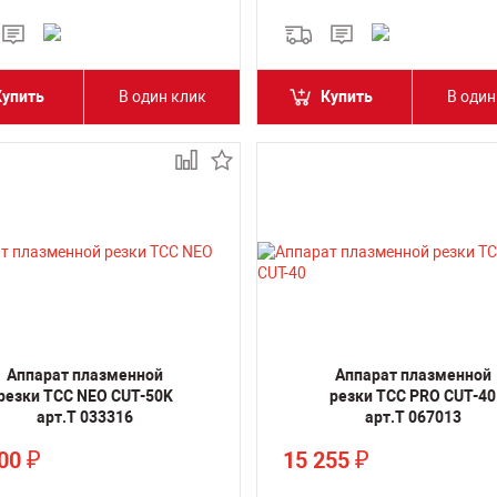
Купить
В один клик
Купить
В один
Аппарат плазменной
Аппарат плазменной
резки ТСС NEO CUT-50K
резки ТСС PRO CUT-40
арт.Т 033316
арт.Т 067013
000
15 255
₽
₽