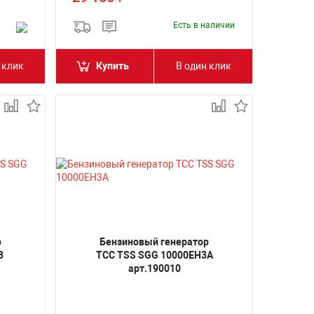
Есть в наличии
 клик
Купить
В один клик
р
Бензиновый генератор
3
ТСС TSS SGG 10000EH3A
арт.190010