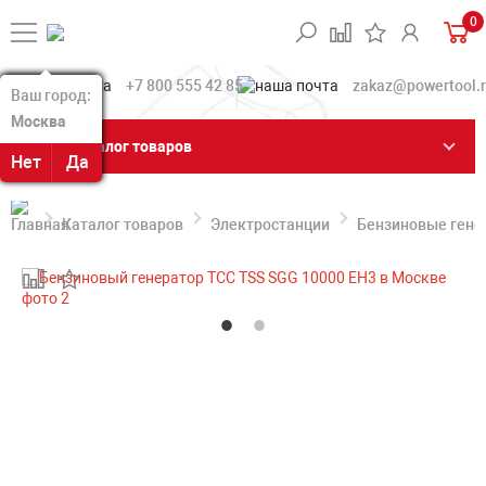
0
+7 800 555 42 85
zakaz@powertool.
Ваш город:
Ваш город:
Москва
Москва
Каталог товаров
Нет
Нет
Да
Да
Каталог товаров
Электростанции
Бензиновые гене