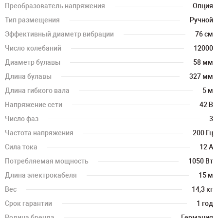
Преобразователь напряжения
Опция
Тип размещения
Ручной
Эффективный диаметр вибрации
76 см
Число колебаний
12000
Диаметр булавы
58 мм
Длина булавы
327 мм
Длина гибкого вала
5 м
Напряжение сети
42 В
Число фаз
3
Частота напряжения
200 Гц
Сила тока
12 А
Потребляемая мощность
1050 Вт
Длина электрокабеля
15 м
Вес
14,3 кг
Срок гарантии
1 год
Родина бренда
Германия