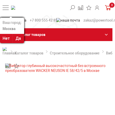
0
+7 800 555 42 85
zakaz@powertool.
Ваш город:
Ваш город:
Москва
Москва
Каталог товаров
Нет
Нет
Да
Да
Каталог товаров
Строительное оборудование
Вибр