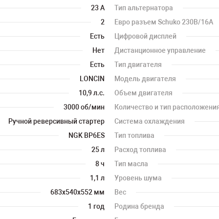
23 А
Тип альтернатора
2
Евро разъем Schuko 230В/16А
Есть
Цифровой дисплей
Нет
Дистанционное управление
Есть
Тип двигателя
LONCIN
Модель двигателя
10,9 л.с.
Объем двигателя
3000 об/мин
Количество и тип расположени
Ручной реверсивный стартер
Система охлаждения
NGK BP6ES
Тип топлива
25 л
Расход топлива
8 ч
Тип масла
1,1 л
Уровень шума
683x540x552 мм
Вес
1 год
Родина бренда