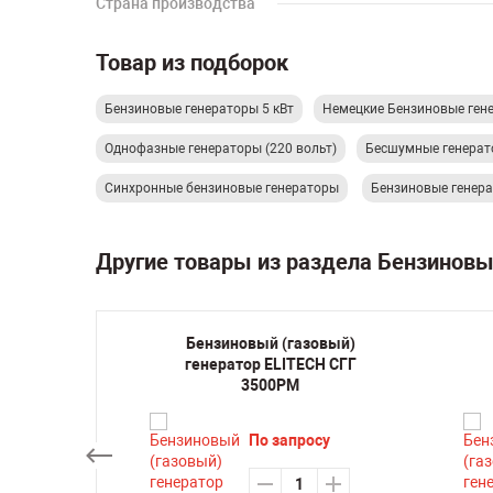
Страна производства
Товар из подборок
Бензиновые генераторы 5 кВт
Немецкие Бензиновые ген
Однофазные генераторы (220 вольт)
Бесшумные генера
Синхронные бензиновые генераторы
Бензиновые гене
Другие товары из раздела Бензинов
ратор
Бензиновый (газовый)
TEAX с
генератор ELITECH СГГ
63
3500РМ
су
По запросу