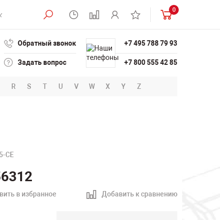
0
Обратный звонок
+7 495 788 79 93
Задать вопрос
+7 800 555 42 85
R
S
T
U
V
W
X
Y
Z
5-CE
56312
вить в избранное
Добавить к сравнению