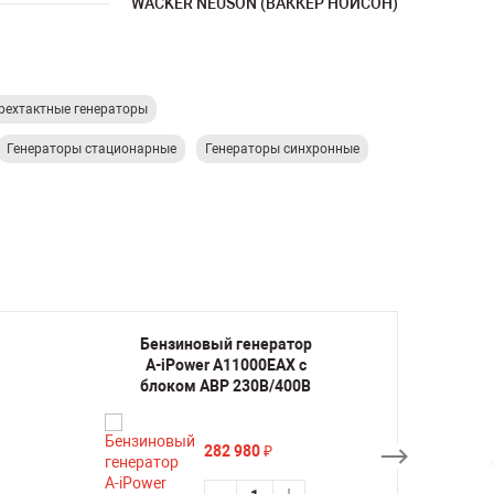
WACKER NEUSON (ВАККЕР НОЙСОН)
рехтактные генераторы
Генераторы стационарные
Генераторы синхронные
Бензиновый генератор
Бенз
A-iPower A11000EAX с
A-iP
блоком АВР 230В/400В
б
282 980
₽