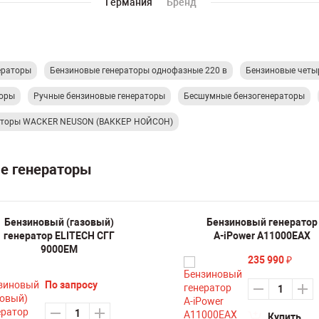
Германия
Бренд
ераторы
Бензиновые генераторы однофазные 220 в
Бензиновые четы
торы
Ручные бензиновые генераторы
Бесшумные бензогенераторы
раторы WACKER NEUSON (ВАККЕР НОЙСОН)
ые генераторы
Бензиновый (газовый)
Бензиновый генератор
генератор ELITECH СГГ
A-iPower A11000EAX
9000ЕМ
235 990
₽
По запросу
Купить