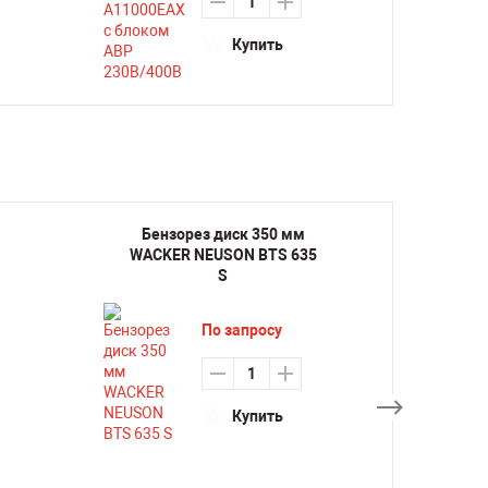
Купить
Бензорез диск 350 мм
Ви
WACKER NEUSON BTS 635
пневм
S
NE
По запросу
Купить