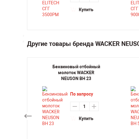
ть
Купить
Другие товары бренда WACKER NEU
нный
Бензиновый отбойный
й без
молоток WACKER
о
NEUSON BH 23
еля
ren 30
По запросу
Купить