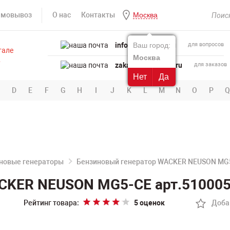
амовывоз
О нас
Контакты
Москва
info@powertool.ru
Ваш город:
для вопросов
Москва
zakaz@powertool.ru
для заказов
Нет
Да
D
E
F
G
H
I
J
K
L
M
N
O
P
Q
новые генераторы
Бензиновый генератор WACKER NEUSON MG
CKER NEUSON MG5-CE арт.51000
Рейтинг товара:
5 оценок
Доба