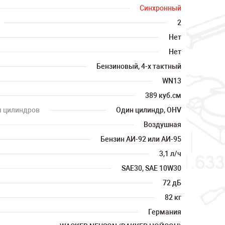
Синхронный
2
Нет
Нет
Бензиновый, 4-х тактный
WN13
389 куб.см
я цилиндров
Один цилиндр, OHV
Воздушная
Бензин АИ-92 или АИ-95
3,1 л/ч
SAE30, SAE 10W30
72 дБ
82 кг
Германия