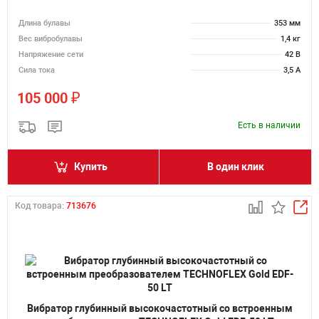
Длина булавы
353 мм
Вес вибробулавы
1,4 кг
Напряжение сети
42 В
Сила тока
3,5 А
₽
105 000
Есть в наличии
Купить
В один клик
Код товара:
713676
Вибратор глубинный высокочастотный со встроенным