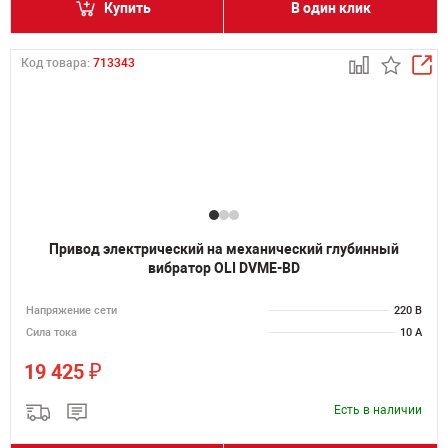
Купить
В один клик
Код товара:
713343
Привод электрический на механический глубинный
вибратор OLI DVME-BD
Напряжение сети
220 В
Сила тока
10 А
₽
19 425
Есть в наличии