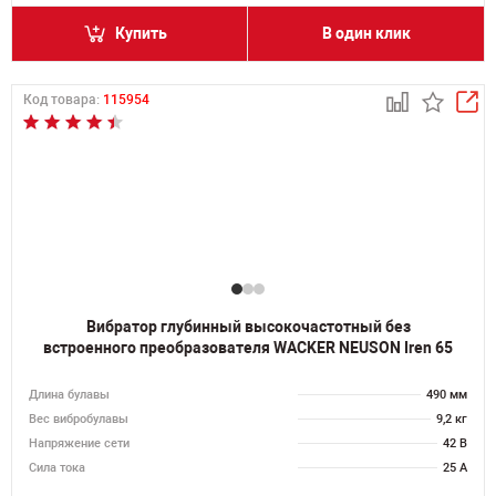
Купить
В один клик
Код товара:
115954
Вибратор глубинный высокочастотный без
встроенного преобразователя WACKER NEUSON Iren 65
Длина булавы
490 мм
Вес вибробулавы
9,2 кг
Напряжение сети
42 В
Сила тока
25 А