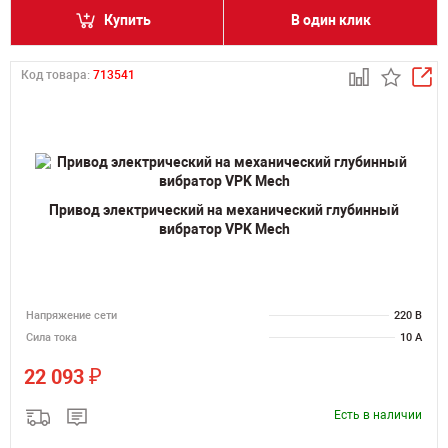
Купить
В один клик
Код товара:
713541
Привод электрический на механический глубинный
вибратор VPK Mech
Напряжение сети
220 В
Сила тока
10 А
₽
22 093
Есть в наличии