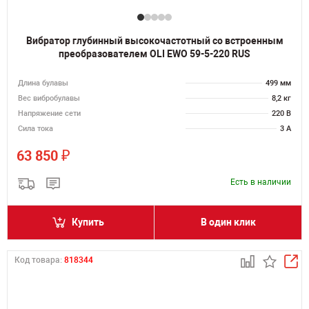
Вибратор глубинный высокочастотный со встроенным
преобразователем OLI EWO 59-5-220 RUS
Длина булавы
499 мм
Вес вибробулавы
8,2 кг
Напряжение сети
220 В
Сила тока
3 А
₽
63 850
Есть в наличии
Купить
В один клик
Код товара:
818344