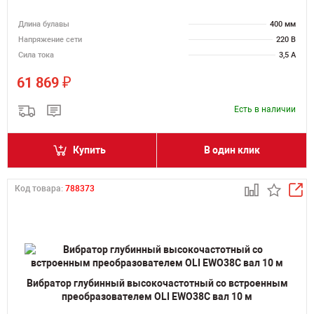
Длина булавы
400 мм
Напряжение сети
220 В
Сила тока
3,5 А
₽
61 869
Есть в наличии
Купить
В один клик
Код товара:
788373
Вибратор глубинный высокочастотный со встроенным
преобразователем OLI EWO38C вал 10 м