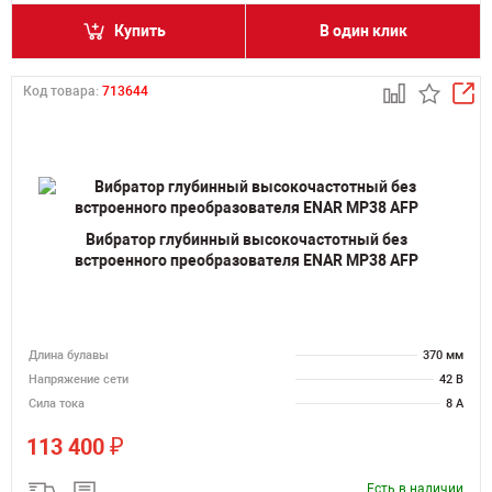
Купить
В один клик
Код товара:
713644
Вибратор глубинный высокочастотный без
встроенного преобразователя ENAR MP38 AFP
Длина булавы
370 мм
Напряжение сети
42 В
Сила тока
8 А
₽
113 400
Есть в наличии