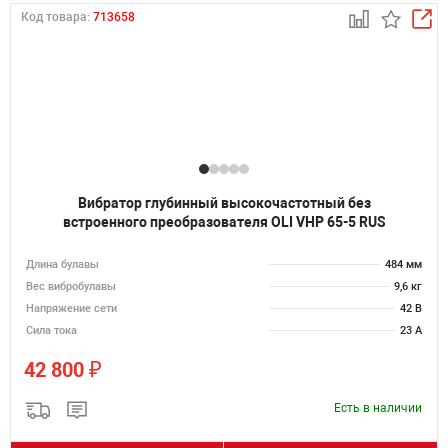
Код товара:
713658
Вибратор глубинный высокочастотный без
встроенного преобразователя OLI VHP 65-5 RUS
Длина булавы
484 мм
Вес вибробулавы
9,6 кг
Напряжение сети
42 В
Сила тока
23 А
₽
42 800
Есть в наличии