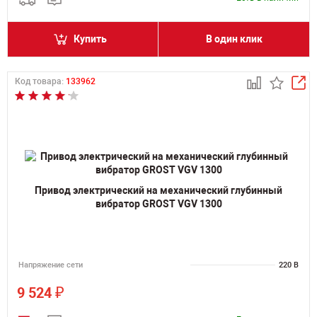
Купить
В один клик
Код товара:
133962
Привод электрический на механический глубинный
вибратор GROST VGV 1300
Напряжение сети
220 В
₽
9 524