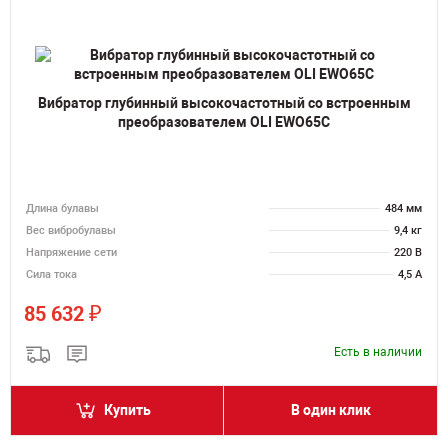
Вибратор глубинный высокочастотный со встроенным
преобразователем OLI EWO65C
Длина булавы
484 мм
Вес вибробулавы
9,4 кг
Напряжение сети
220 В
Сила тока
4,5 А
₽
85 632
Есть в наличии
Купить
В один клик