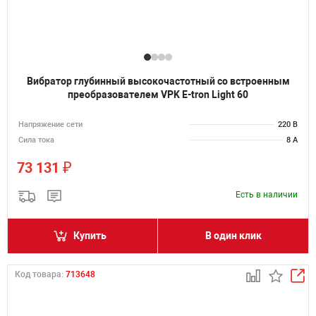
Вибратор глубинный высокочастотный со встроенным
преобразователем VPK E-tron Light 60
Напряжение сети
220 В
Сила тока
8 А
₽
73 131
Есть в наличии
Купить
В один клик
Код товара:
713648