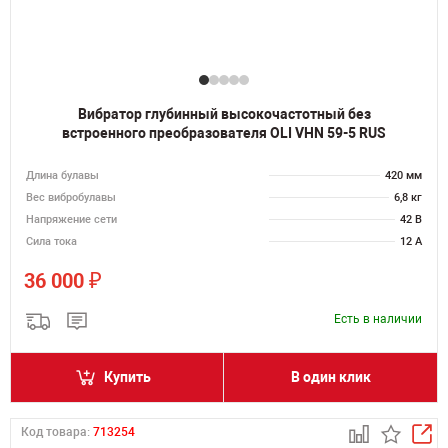
Вибратор глубинный высокочастотный без
встроенного преобразователя OLI VHN 59-5 RUS
Длина булавы
420 мм
Вес вибробулавы
6,8 кг
Напряжение сети
42 В
Сила тока
12 А
₽
36 000
Есть в наличии
Купить
В один клик
Код товара:
713254