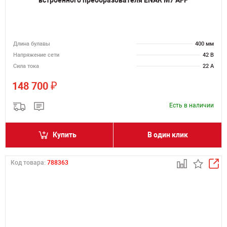
Длина булавы
400 мм
Напряжение сети
42 В
Сила тока
22 А
₽
148 700
Есть в наличии
Купить
В один клик
Код товара:
788363