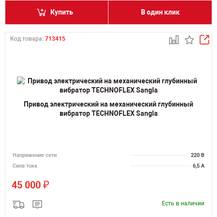
Купить
В один клик
Код товара:
713415
Привод электрический на механический глубинный
вибратор TECHNOFLEX Sangla
Напряжение сети
220 В
Сила тока
6,5 А
₽
45 000
Есть в наличии