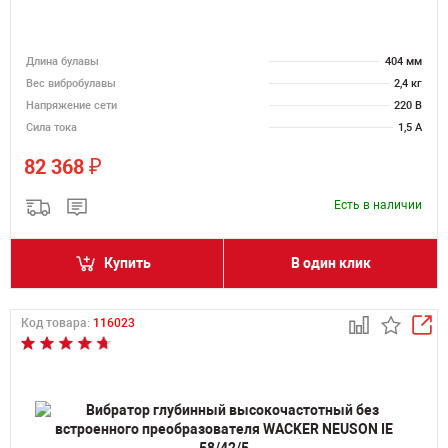
Длина булавы
404 мм
Вес вибробулавы
2,4 кг
Напряжение сети
220 В
Сила тока
1,5 А
₽
82 368
Есть в наличии
Купить
В один клик
Код товара:
116023