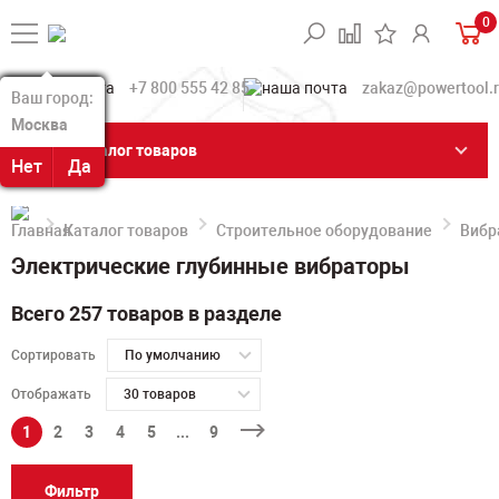
0
+7 800 555 42 85
zakaz@powertool.
Ваш город:
Ваш город:
Москва
Москва
Каталог товаров
Нет
Нет
Да
Да
Каталог товаров
Строительное оборудование
Вибр
Электрические глубинные вибраторы
Всего 257 товаров в разделе
Сортировать
По умолчанию
Отображать
30 товаров
1
2
3
4
5
...
9
Фильтр