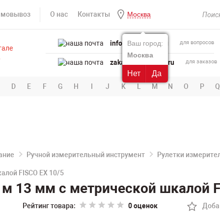
амовывоз
О нас
Контакты
Москва
info@powertool.ru
Ваш город:
для вопросов
Москва
zakaz@powertool.ru
для заказов
Нет
Да
D
E
F
G
H
I
J
K
L
M
N
O
P
Q
ание
Ручной измерительный инструмент
Рулетки измерите
алой FISCO EX 10/5
 м 13 мм с метрической шкалой F
Рейтинг товара:
0 оценок
Доба