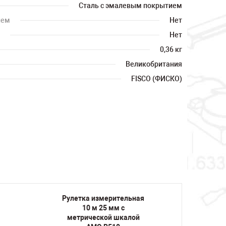
Сталь с эмалевым покрытием
ием
Нет
Нет
0,36 кг
Великобритания
FISCO (ФИСКО)
я
Рулетка измерительная
Рулет
10 м 25 мм с
метрической шкалой
мет