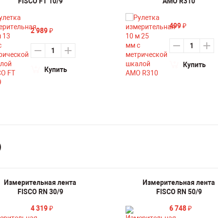
FISCO FT 10/9
AMO R310
499
₽
2 989
₽
Купить
Купить
)
Измерительная лента
Измерительная лента
FISCO RN 30/9
FISCO RN 50/9
4 319
6 748
₽
₽