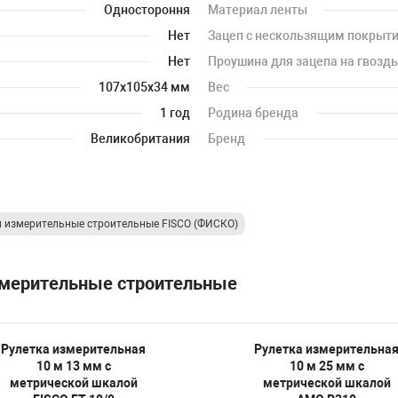
Одностороння
Материал ленты
Нет
Зацеп с нескользящим покрыт
Нет
Проушина для зацепа на гвоздь
107х105х34 мм
Вес
1 год
Родина бренда
Великобритания
Бренд
и измерительные строительные FISCO (ФИСКО)
измерительные строительные
Рулетка измерительная
Рулетка измерительна
10 м 13 мм с
10 м 25 мм с
метрической шкалой
метрической шкалой