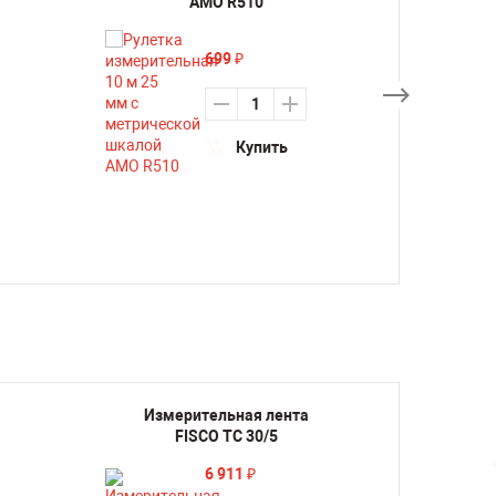
AMO R510
699
₽
Купить
Измерительная лента
Изме
FISCO TC 30/5
6 911
₽