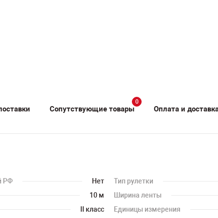
0
поставки
Сопутствующие товары
Оплата и доставк
й РФ
Нет
Тип рулетки
10 м
Ширина ленты
II класс
Единицы измерения