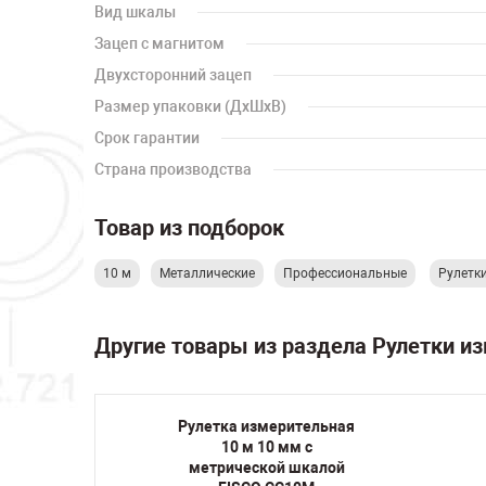
Вид шкалы
Зацеп с магнитом
Двухсторонний зацеп
Размер упаковки (ДхШхВ)
Срок гарантии
Страна производства
Товар из подборок
10 м
Металлические
Профессиональные
Рулетк
Другие товары из раздела Рулетки 
ельная
Рулетка измерительная
ической
10 м 10 мм с
-2
метрической шкалой