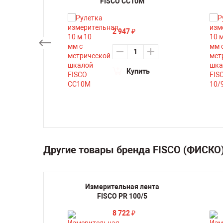
FISCO CC10M
2 947
₽
ть
Купить
Другие товары бренда FISCO (ФИСКО
ельная
Измерительная лента
ической
FISCO PR 100/5
TL5M
8 722
₽