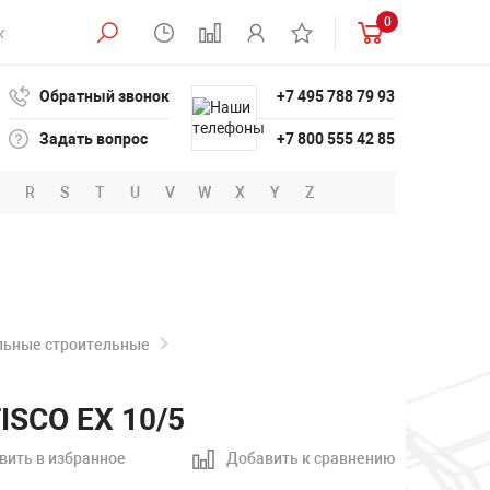
0
Обратный звонок
+7 495 788 79 93
Задать вопрос
+7 800 555 42 85
R
S
T
U
V
W
X
Y
Z
льные строительные
ISCO EX 10/5
вить в избранное
Добавить к сравнению