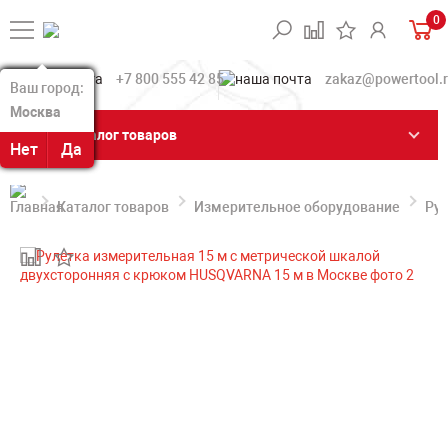
0
+7 800 555 42 85
zakaz@powertool.
Ваш город:
Ваш город:
Москва
Москва
Каталог товаров
Нет
Нет
Да
Да
Каталог товаров
Измерительное оборудование
Ру