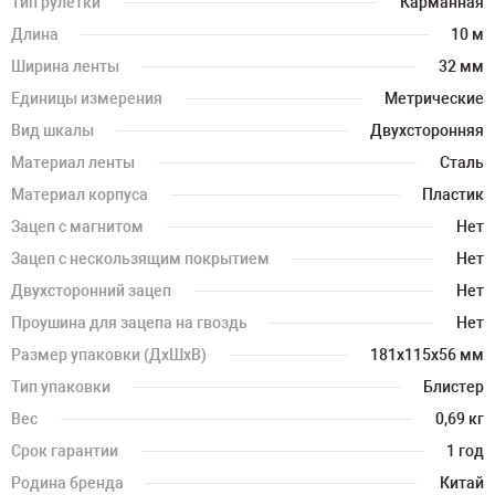
Тип рулетки
Карманная
Длина
10 м
Ширина ленты
32 мм
Единицы измерения
Метрические
Вид шкалы
Двухсторонняя
Материал ленты
Сталь
Материал корпуса
Пластик
Зацеп с магнитом
Нет
Зацеп с нескользящим покрытием
Нет
Двухсторонний зацеп
Нет
Проушина для зацепа на гвоздь
Нет
Размер упаковки (ДхШхВ)
181х115х56 мм
Тип упаковки
Блистер
Вес
0,69 кг
Срок гарантии
1 год
Родина бренда
Китай