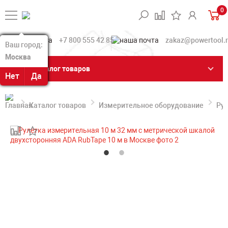
0
+7 800 555 42 85
zakaz@powertool.
Ваш город:
Ваш город:
Москва
Москва
Каталог товаров
Нет
Нет
Да
Да
Каталог товаров
Измерительное оборудование
Ру