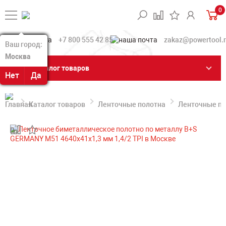
0
+7 800 555 42 85
zakaz@powertool.
Ваш город:
Ваш город:
Москва
Москва
Каталог товаров
Нет
Нет
Да
Да
Каталог товаров
Ленточные полотна
Ленточные по