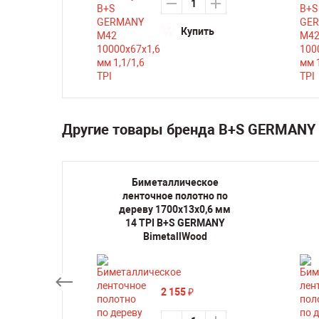
ть
Купить
Другие товары бренда B+S GERMANY 
кое
Биметаллическое
но по
ленточное полотно по
,6 мм 6
дереву 1700х13х0,6 мм
ANY
14 TPI B+S GERMANY
d
BimetallWood
2 155
₽