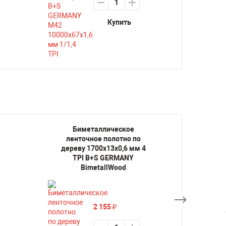
Купить
Биметаллическое
Би
ленточное полотно по
лент
дереву 1700х13х0,6 мм 4
дерев
TPI B+S GERMANY
TP
BimetallWood
2 155
₽