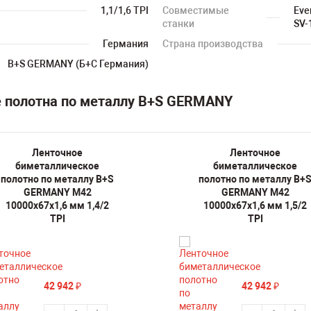
1,1/1,6 TPI
Совместимые
Eve
станки
SV-
Германия
Страна производства
B+S GERMANY (Б+С Германия)
е полотна по металлу B+S GERMANY
Ленточное
Ленточное
биметаллическое
биметаллическое
полотно по металлу B+S
полотно по металлу B+
GERMANY M42
GERMANY M42
10000х67х1,6 мм 1,4/2
10000х67х1,6 мм 1,5/2
TPI
TPI
42 942
42 942
₽
₽