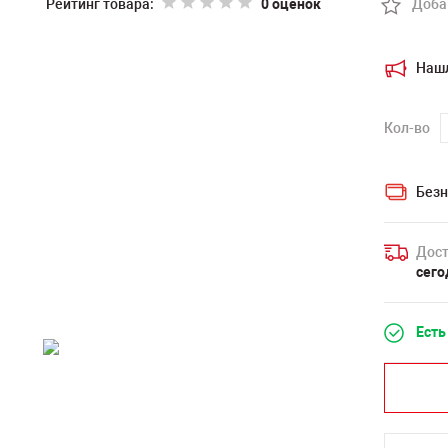
Рейтинг товара:
0 оценок
Доба
Наш
Кол-во
Безн
Дост
сего
Есть