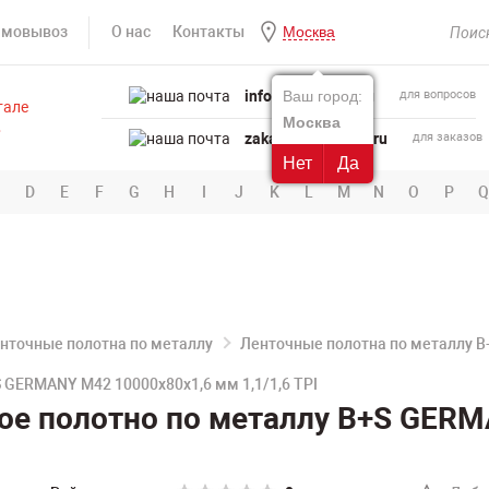
амовывоз
О нас
Контакты
Москва
info@powertool.ru
Ваш город:
для вопросов
Москва
zakaz@powertool.ru
для заказов
Нет
Да
D
E
F
G
H
I
J
K
L
M
N
O
P
Q
нточные полотна по металлу
Ленточные полотна по металлу 
 GERMANY M42 10000х80х1,6 мм 1,1/1,6 TPI
ое полотно по металлу B+S GERM