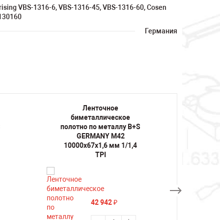
rising VBS-1316-6, VBS-1316-45, VBS-1316-60, Cosen
130160
Германия
Ленточное
биметаллическое
би
S
полотно по металлу B+S
полот
GERMANY M42
10000х67х1,6 мм 1/1,4
10000
TPI
42 942
₽