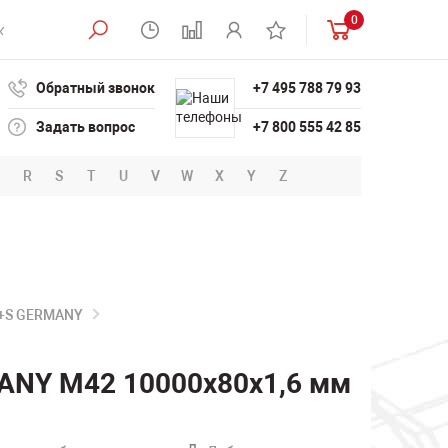
0
Обратный звонок
+7 495 788 79 93
Задать вопрос
+7 800 555 42 85
R
S
T
U
V
W
X
Y
Z
B+S GERMANY
ANY M42 10000х80х1,6 мм