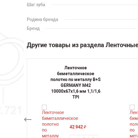
Шаг зуба
Родина бренда
Бренд
Другие товары из раздела Ленточны
Ленточное
кое
биметаллическое
лу B+S
полотно по металлу B+S
42
GERMANY M42
1/1,4
10000х67х1,6 мм 1,1/1,6
TPI
42 942
₽