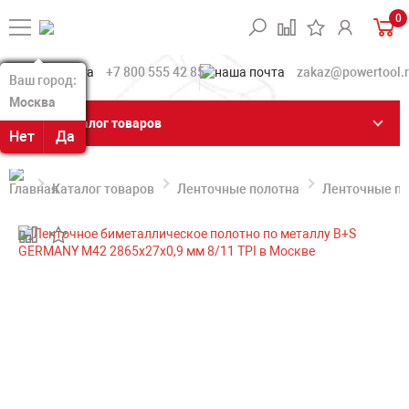
0
+7 800 555 42 85
zakaz@powertool.
Ваш город:
Ваш город:
Москва
Москва
Каталог товаров
Нет
Нет
Да
Да
Каталог товаров
Ленточные полотна
Ленточные по