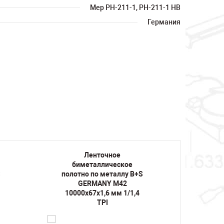
Mep PH-211-1, PH-211-1 HB
Германия
Ленточное
биметаллическое
би
S
полотно по металлу B+S
полот
GERMANY M42
10000х67х1,6 мм 1/1,4
10000
TPI