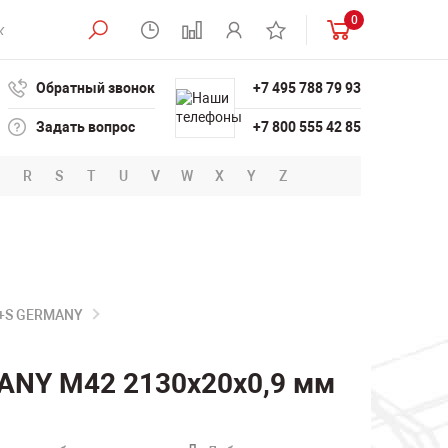
0
Обратный звонок
+7 495 788 79 93
Задать вопрос
+7 800 555 42 85
R
S
T
U
V
W
X
Y
Z
B+S GERMANY
ANY M42 2130х20х0,9 мм