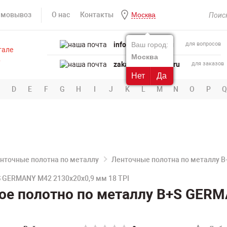
амовывоз
О нас
Контакты
Москва
info@powertool.ru
Ваш город:
для вопросов
Москва
zakaz@powertool.ru
для заказов
Нет
Да
D
E
F
G
H
I
J
K
L
M
N
O
P
Q
нточные полотна по металлу
Ленточные полотна по металлу 
 GERMANY M42 2130х20х0,9 мм 18 TPI
ое полотно по металлу B+S GERM