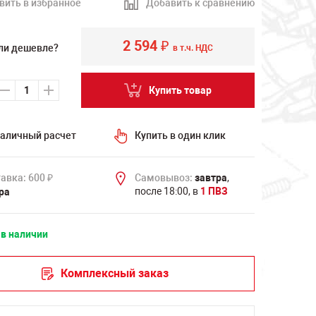
вить в избранное
Добавить к сравнению
2 594
₽
ли дешевле?
в т.ч. НДС
Купить товар
аличный расчет
Купить в один клик
авка: 600
Самовывоз:
завтра
,
₽
после 18:00, в
1 ПВЗ
ра
 в наличии
Комплексный заказ