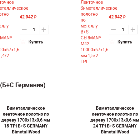
42 942
42 942
₽
₽
Купить
Купить
(Б+С Германия)
Биметаллическое
Биметаллическое
ленточное полотно по
ленточное полотно по
дереву 1700х13х0,6 мм
дереву 1700х13х0,6 мм
18 TPI B+S GERMANY
24 TPI B+S GERMANY
BimetallWood
BimetallWood