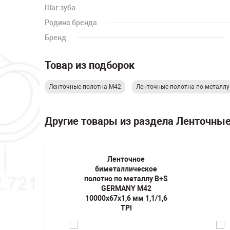
Шаг зуба
Родина бренда
Бренд
Товар из подборок
Ленточные полотна М42
Ленточные полотна по металл
Другие товары из раздела Ленточны
Ленточное
кое
биметаллическое
лу B+S
полотно по металлу B+S
42
GERMANY M42
1,5/2
10000х67х1,6 мм 1,1/1,6
TPI