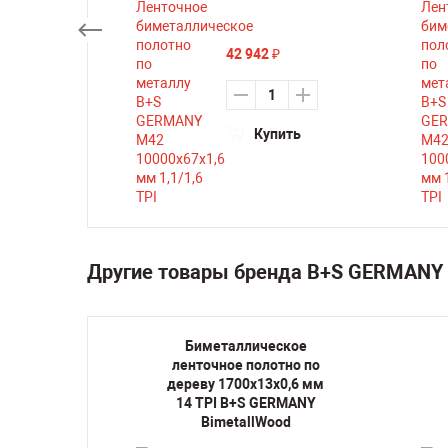
42 942
₽
ть
Купить
Другие товары бренда B+S GERMANY 
кое
Биметаллическое
но по
ленточное полотно по
,6 мм 6
дереву 1700х13х0,6 мм
ANY
14 TPI B+S GERMANY
d
BimetallWood