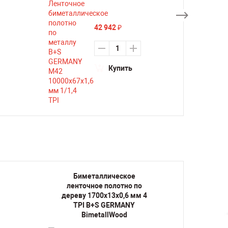
42 942
₽
Купить
Биметаллическое
Би
ленточное полотно по
лент
дереву 1700х13х0,6 мм 4
дерев
TPI B+S GERMANY
TP
BimetallWood