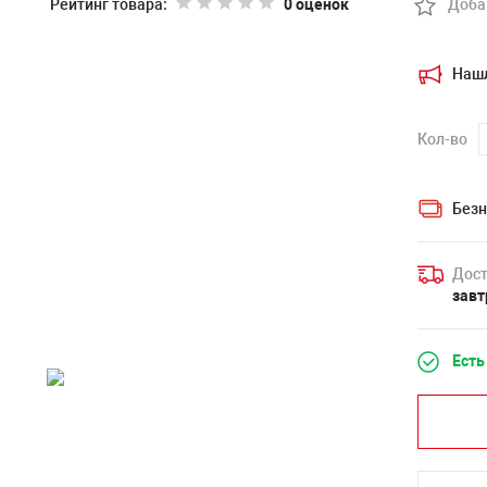
Рейтинг товара:
0 оценок
Доба
Наш
Кол-во
Безн
Дост
завт
Есть