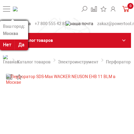
0
+7 800 555 42 85
zakaz@powertool.
Ваш город:
Ваш город:
Москва
Москва
Каталог товаров
Нет
Нет
Да
Да
Каталог товаров
Электроинструмент
Перфораторы