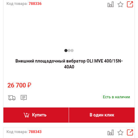
Код товара:
788336
Внешний площадочный вибратор OLI MVE 400/15N-
40A0
₽
26 700
Есть в наличии
Купить
В один клик
Код товара:
788343