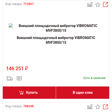
Код товара:
712867
Внешний площадочный вибратор VIBROMATIC
MVF3800/15
₽
146 251
Есть в наличии
Купить
В один клик
Код товара:
788248