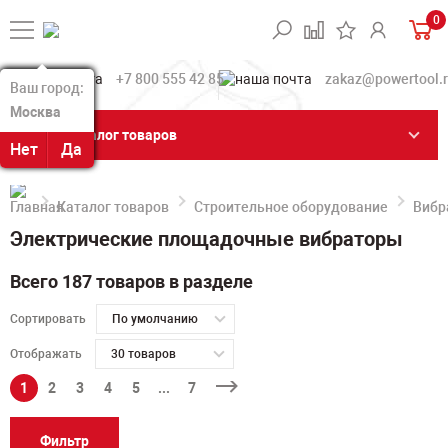
0
+7 800 555 42 85
zakaz@powertool.
Ваш город:
Ваш город:
Москва
Москва
Каталог товаров
Нет
Нет
Да
Да
Каталог товаров
Строительное оборудование
Вибр
Электрические площадочные вибраторы
Всего 187 товаров в разделе
Сортировать
По умолчанию
Отображать
30 товаров
1
2
3
4
5
...
7
Фильтр