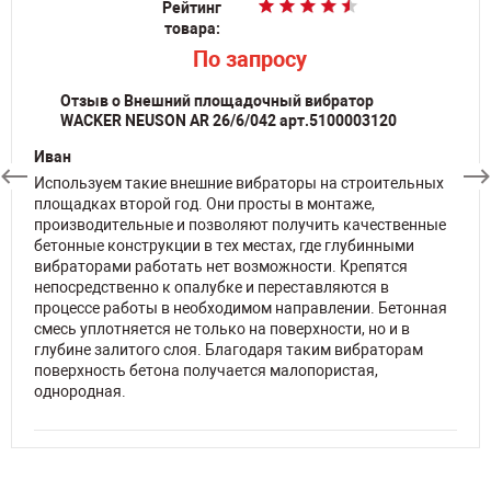
Рейтинг
Рейтинг
товара:
товара:
По запросу
По запросу
Отзыв о Внешний площадочный вибратор
WACKER NEUSON AR 26/6/042 арт.5100003120
Иван
Используем такие внешние вибраторы на строительных
площадках второй год. Они просты в монтаже,
производительные и позволяют получить качественные
бетонные конструкции в тех местах, где глубинными
вибраторами работать нет возможности. Крепятся
непосредственно к опалубке и переставляются в
процессе работы в необходимом направлении. Бетонная
смесь уплотняется не только на поверхности, но и в
глубине залитого слоя. Благодаря таким вибраторам
поверхность бетона получается малопористая,
однородная.