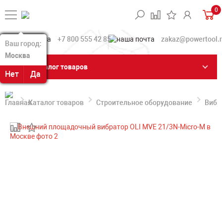
0
+7 800 555 42 85
zakaz@powertool.
Ваш город:
Ваш город:
Москва
Москва
Каталог товаров
Нет
Нет
Да
Да
Каталог товаров
Строительное оборудование
Вибр