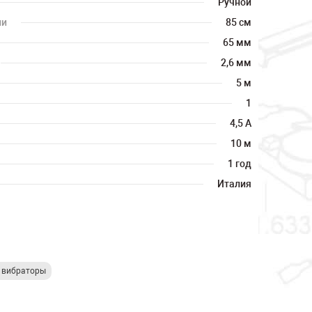
Ручной
ии
85 см
65 мм
2,6 мм
5 м
1
4,5 А
10 м
1 год
Италия
е вибраторы