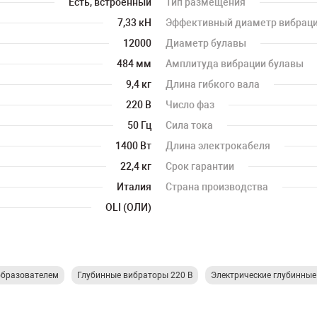
Есть, встроенный
Тип размещения
7,33 кН
Эффективный диаметр вибрац
12000
Диаметр булавы
484 мм
Амплитуда вибрации булавы
9,4 кг
Длина гибкого вала
220 В
Число фаз
50 Гц
Сила тока
1400 Вт
Длина электрокабеля
22,4 кг
Срок гарантии
Италия
Страна производства
OLI (ОЛИ)
образователем
Глубинные вибраторы 220 В
Электрические глубинны