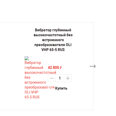
Вибратор глубинный
Виб
высокочастотный без
высо
встроенного
преобразователя OLI
пре
VHP 65-5 RUS
42 800
₽
Купить