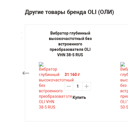
Другие товары бренда OLI (ОЛИ)
нный
Вибратор глубинный
й со
высокочастотный без
м
встроенного
м OLI
преобразователя OLI
0 м
VHN 38-5 RUS
31 160
₽
Купить
ть