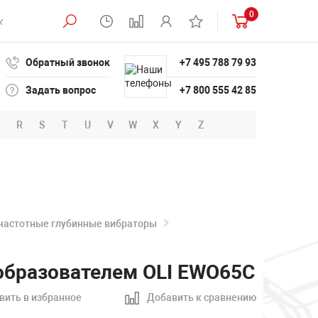
0
Обратный звонок
+7 495 788 79 93
Задать вопрос
+7 800 555 42 85
R
S
T
U
V
W
X
Y
Z
частотные глубинные вибраторы
образователем OLI EWO65C
вить в избранное
Добавить к сравнению