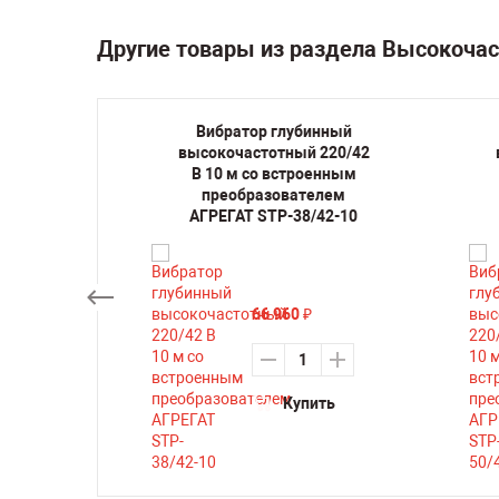
Другие товары из раздела Высокоча
нный
Вибратор глубинный
220/42
высокочастотный 220/42
оенным
В 10 м со встроенным
елем
преобразователем
42-4.5
АГРЕГАТ STP-38/42-10
66 960
₽
ть
Купить