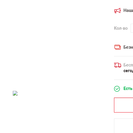
Наш
Кол-во
Безн
Бесп
сего
Есть