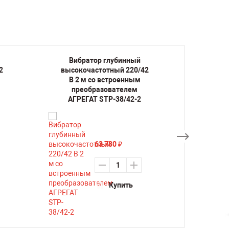
Вибратор глубинный
Виб
2
высокочастотный 220/42
высок
В 2 м со встроенным
В 2
преобразователем
пр
АГРЕГАТ STP-38/42-2
АГР
63 780
₽
Купить