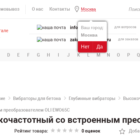
амовывоз
О нас
Контакты
Москва
info@powertool.ru
Ваш город:
для вопросов
Москва
zakaz@powertool.ru
для заказов
Нет
Да
D
E
F
G
H
I
J
K
L
M
N
O
P
Q
ние
Вибраторы для бетона
Глубинные вибраторы
Высоко
ым преобразователем OLI EWO65C
кочастотный со встроенным пре
Рейтинг товара:
0 оценок
Доба