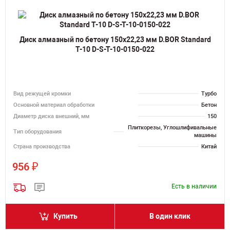
Диск алмазный по бетону 150х22,23 мм D.BOR Standard
T-10 D-S-T-10-0150-022
Вид режущей кромки
Турбо
Основной материал обработки
Бетон
Диаметр диска внешний, мм
150
Плиткорезы, Углошлифивальные
Тип оборудования
машины
Страна производства
Китай
₽
956
Есть в наличии
Купить
В один клик