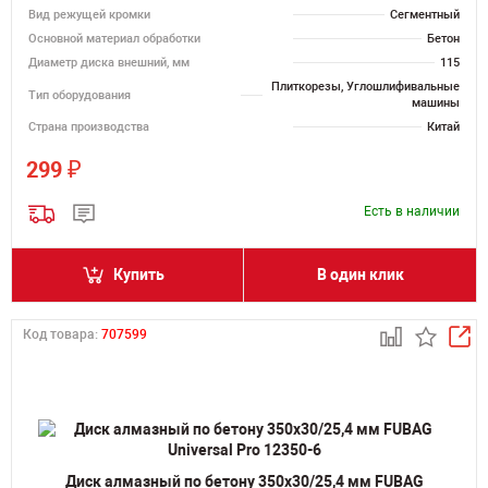
Вид режущей кромки
Сегментный
Основной материал обработки
Бетон
Диаметр диска внешний, мм
115
Плиткорезы, Углошлифивальные
Тип оборудования
машины
Страна производства
Китай
₽
299
Есть в наличии
Купить
В один клик
Код товара:
707599
Диск алмазный по бетону 350х30/25,4 мм FUBAG