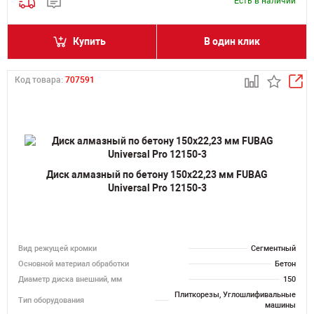
Есть в наличии
Купить
В один клик
Код товара:
707591
Диск алмазный по бетону 150х22,23 мм FUBAG
Universal Pro 12150-3
Вид режущей кромки
Сегментный
Основной материал обработки
Бетон
Диаметр диска внешний, мм
150
Плиткорезы, Углошлифивальные
Тип оборудования
машины