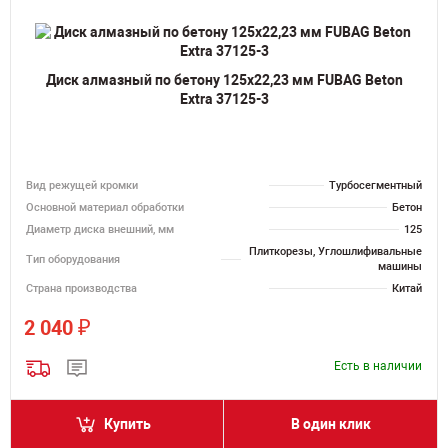
Диск алмазный по бетону 125х22,23 мм FUBAG Beton
Extra 37125-3
Вид режущей кромки
Турбосегментный
Основной материал обработки
Бетон
Диаметр диска внешний, мм
125
Плиткорезы, Углошлифивальные
Тип оборудования
машины
Страна производства
Китай
₽
2 040
Есть в наличии
Купить
В один клик