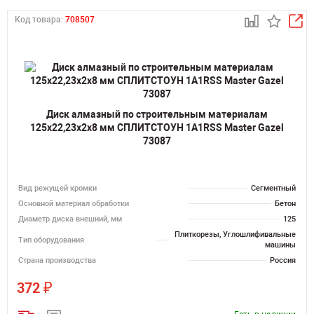
Код товара:
708507
Диск алмазный по строительным материалам
125х22,23х2х8 мм СПЛИТСТОУН 1A1RSS Master Gazel
73087
Вид режущей кромки
Сегментный
Основной материал обработки
Бетон
Диаметр диска внешний, мм
125
Плиткорезы, Углошлифивальные
Тип оборудования
машины
Страна производства
Россия
₽
372