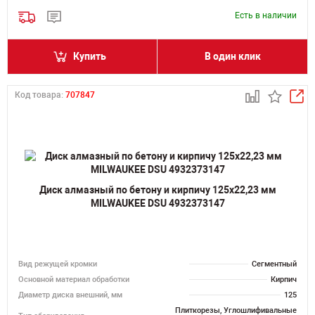
Есть в наличии
Купить
В один клик
Код товара:
707847
Диск алмазный по бетону и кирпичу 125х22,23 мм
MILWAUKEE DSU 4932373147
Вид режущей кромки
Сегментный
Основной материал обработки
Кирпич
Диаметр диска внешний, мм
125
Плиткорезы, Углошлифивальные