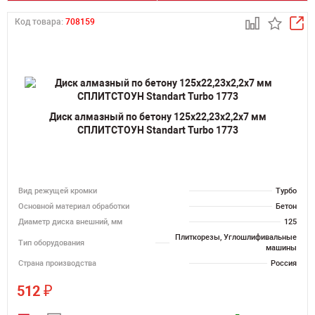
Код товара:
708159
Диск алмазный по бетону 125х22,23х2,2х7 мм
СПЛИТСТОУН Standart Turbo 1773
Вид режущей кромки
Турбо
Основной материал обработки
Бетон
Диаметр диска внешний, мм
125
Плиткорезы, Углошлифивальные
Тип оборудования
машины
Страна производства
Россия
₽
512