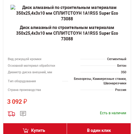
Диск алмазный по строительным материалам
350х25,4х3х10 мм СПЛИТСТОУН 1A1RSS Super Eco
73088
Вид режущей кромки
Сегментный
Основной материал обработки
Бетон
Диаметр диска внешний, мм
350
Бензорезы, Камнерезные станки,
Тип оборудования
Швонарезчики
Страна производства
Россия
₽
3 092
Есть в наличии
Купить
В один клик