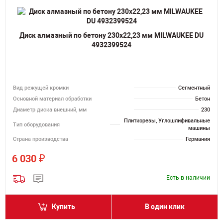
Диск алмазный по бетону 230х22,23 мм MILWAUKEE DU
4932399524
Вид режущей кромки
Сегментный
Основной материал обработки
Бетон
Диаметр диска внешний, мм
230
Плиткорезы, Углошлифивальные
Тип оборудования
машины
Страна производства
Германия
₽
6 030
Есть в наличии
Купить
В один клик