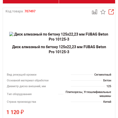
Код товара:
707497
Диск алмазный по бетону 125х22,23 мм FUBAG Beton
Pro 10125-3
Вид режущей кромки
Сегментный
Основной материал обработки
Бетон
Диаметр диска внешний, мм
125
Плиткорезы, Углошлифивальные
Тип оборудования
машины
Страна производства
Китай
₽
1 120