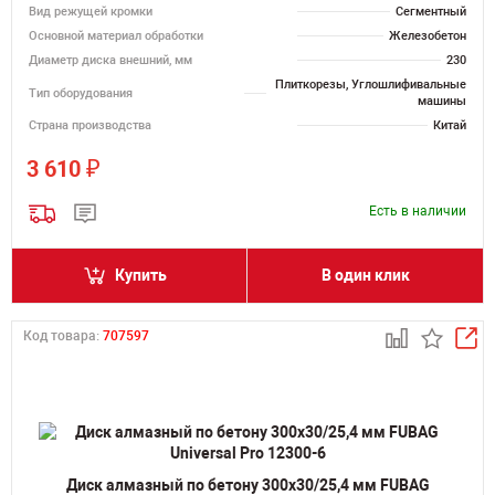
Вид режущей кромки
Сегментный
Основной материал обработки
Железобетон
Диаметр диска внешний, мм
230
Плиткорезы, Углошлифивальные
Тип оборудования
машины
Страна производства
Китай
₽
3 610
Есть в наличии
Купить
В один клик
Код товара:
707597
Диск алмазный по бетону 300х30/25,4 мм FUBAG