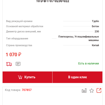
10 D-B-T-07-0230-022
Вид режущей кромки
Турбо
Основной материал обработки
Бетон
Диаметр диска внешний, мм
230
Плиткорезы, Углошлифивальные
Тип оборудования
машины
Страна производства
Китай
₽
1 070
Есть в наличии
Купить
В один клик
Код товара:
707857