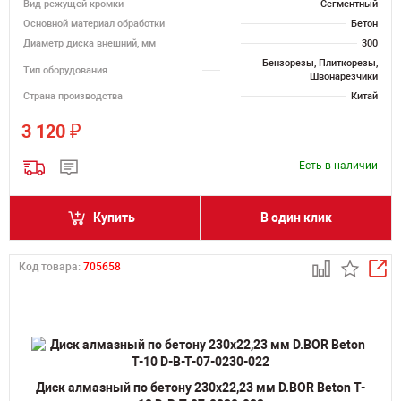
Вид режущей кромки
Сегментный
Основной материал обработки
Бетон
Диаметр диска внешний, мм
300
Бензорезы, Плиткорезы,
Тип оборудования
Швонарезчики
Страна производства
Китай
₽
3 120
Есть в наличии
Купить
В один клик
Код товара:
705658
Диск алмазный по бетону 230х22,23 мм D.BOR Beton T-