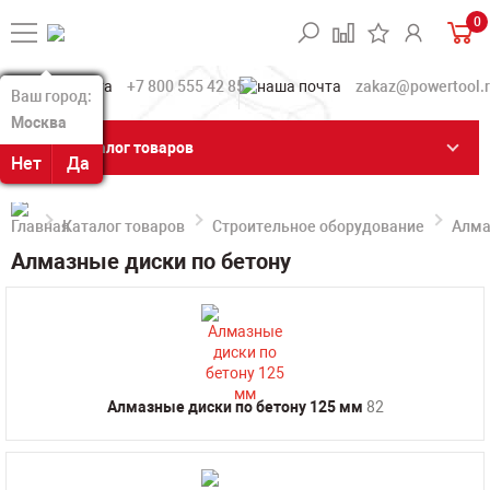
0
+7 800 555 42 85
zakaz@powertool.
Ваш город:
Ваш город:
Москва
Москва
Каталог товаров
Нет
Нет
Да
Да
Каталог товаров
Строительное оборудование
Алма
Алмазные диски по бетону
Алмазные диски по бетону 125 мм
82