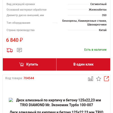
Вид режущей кромки
Сегментный
Основной материал обработки
Железобетон
Диаметр диска внешний, мм
350
Бензорезы, Камнерезные станки,
Тип оборудования
Швонарезчики
Страна производства
Китай
₽
6 840
Есть в наличии
Купить
В один клик
Код товара:
704544
Диск алмазный по кирпичу и бетону 125х22,23 мм TRIO