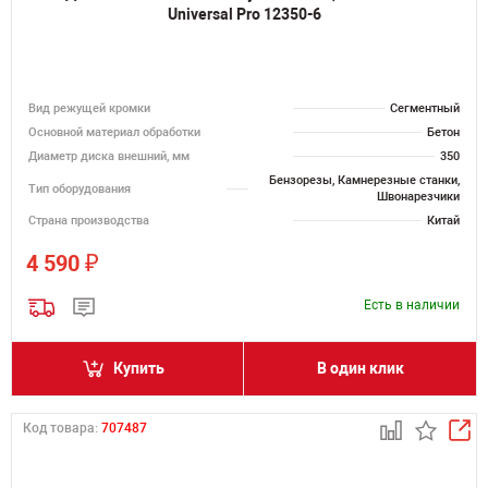
Universal Pro 12350-6
Вид режущей кромки
Сегментный
Основной материал обработки
Бетон
Диаметр диска внешний, мм
350
Бензорезы, Камнерезные станки,
Тип оборудования
Швонарезчики
Страна производства
Китай
₽
4 590
Есть в наличии
Купить
В один клик
Код товара:
707487