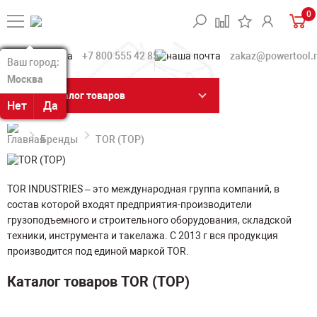
0
+7 800 555 42 85
zakaz@powertool.
Ваш город:
Ваш город:
Москва
Москва
Каталог товаров
Нет
Нет
Да
Да
Бренды
TOR (ТОР)
TOR INDUSTRIES – это международная группа компаний, в
состав которой входят предприятия-производители
грузоподъемного и строительного оборудования, складской
техники, инструмента и такелажа. С 2013 г вся продукция
производится под единой маркой TOR.
Каталог товаров TOR (ТОР)