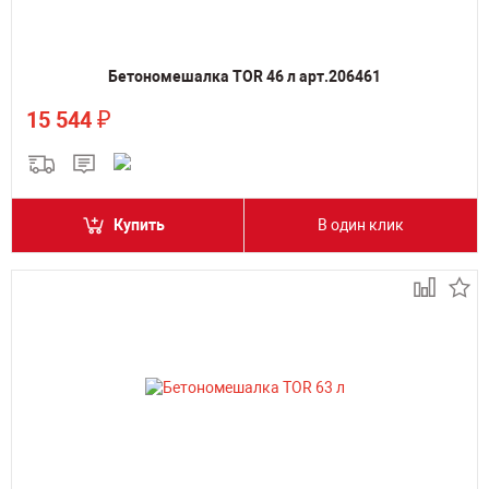
Бетономешалка TOR 46 л арт.206461
₽
15 544
Купить
В один клик