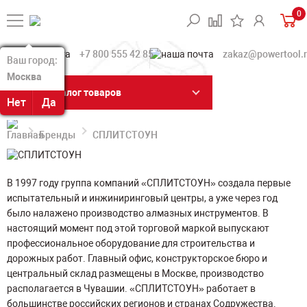
0
+7 800 555 42 85
zakaz@powertool.
Ваш город:
Ваш город:
Москва
Москва
Каталог товаров
Нет
Нет
Да
Да
Бренды
СПЛИТСТОУН
В 1997 году группа компаний «СПЛИТСТОУН» создала первые
испытательный и инжиниринговый центры, а уже через год
было налажено производство алмазных инструментов. В
настоящий момент под этой торговой маркой выпускают
профессиональное оборудование для строительства и
дорожных работ. Главный офис, конструкторское бюро и
центральный склад размещены в Москве, производство
располагается в Чувашии. «СПЛИТСТОУН» работает в
большинстве российских регионов и странах Содружества.