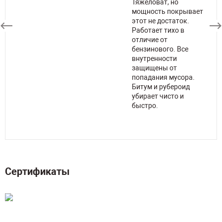
Тяжеловат, но
й
мощность покрывает
этот не достаток.
Работает тихо в
ей,
отличие от
бензинового. Все
.
внутренности
ку,
защищены от
попадания мусора.
Битум и рубероид
убирает чисто и
и,
быстро.
Сертификаты