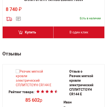
₽
8 740
Есть в наличии
Купить
В один клик
Отзывы
Отзыв о
Резчик мягкой
кровли
электрический
СПЛИТСТОУН
Рейтинг товара:
CR144 E
Ре
85 602
p
Иван