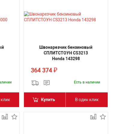
ый
Швонарезчик бензиновый
СПЛИТСТОУН CS3213
Honda 143298
364 374
₽
наличии
Есть в наличии
 клик
Купить
В один клик