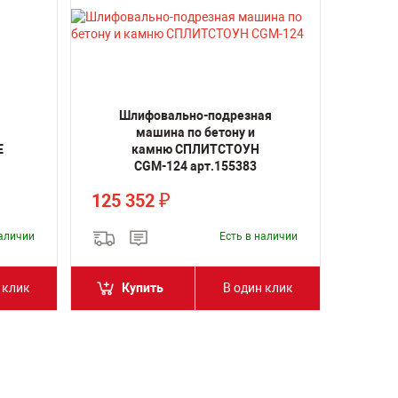
Шлифовально-подрезная
машина по бетону и
E
камню СПЛИТСТОУН
CGM-124 арт.155383
125 352
₽
наличии
Есть в наличии
 клик
Купить
В один клик