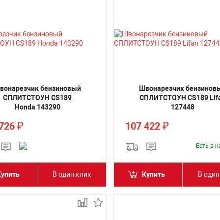
вонарезчик бензиновый
Швонарезчик бензинов
СПЛИТСТОУН CS189
СПЛИТСТОУН CS189 Lif
Honda 143290
127448
 726
107 422
₽
₽
Есть в 
Купить
В один клик
Купить
В один