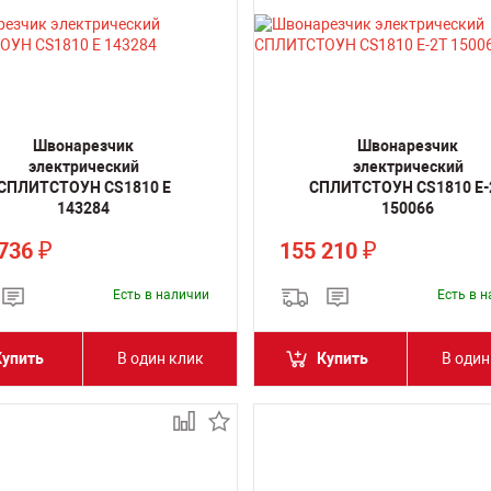
Швонарезчик
Швонарезчик
электрический
электрический
СПЛИТСТОУН CS1810 E
СПЛИТСТОУН CS1810 E-
143284
150066
 736
155 210
₽
₽
Есть в наличии
Есть в 
Купить
В один клик
Купить
В один