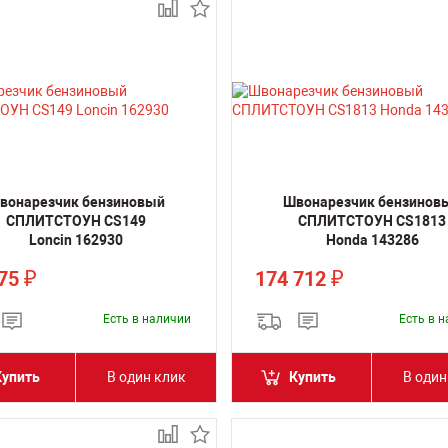
вонарезчик бензиновый
Швонарезчик бензинов
СПЛИТСТОУН CS149
СПЛИТСТОУН CS1813
Loncin 162930
Honda 143286
375
174 712
₽
₽
Есть в наличии
Есть в 
Купить
В один клик
Купить
В один