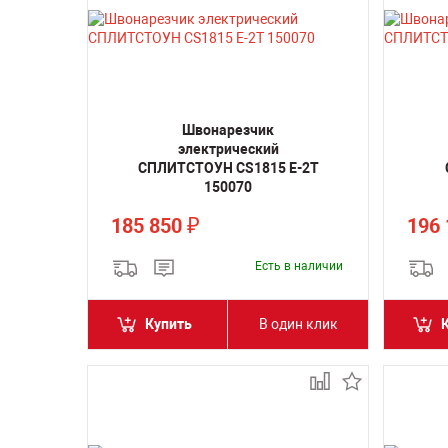
Швонарезчик
электрический
СПЛИТСТОУН CS1815 E-2T
150070
185 850
196
₽
Есть в наличии
Купить
В один клик