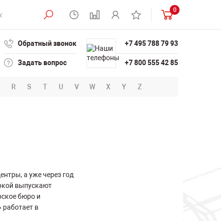
0
Обратный звонок
+7 495 788 79 93
Задать вопрос
+7 800 555 42 85
R
S
T
U
V
W
X
Y
Z
нтры, а уже через год
аркой выпускают
рское бюро и
 работает в