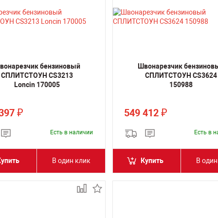
вонарезчик бензиновый
Швонарезчик бензинов
СПЛИТСТОУН CS3213
СПЛИТСТОУН CS3624
Loncin 170005
150988
 397
549 412
₽
₽
Есть в наличии
Есть в 
Купить
В один клик
Купить
В один