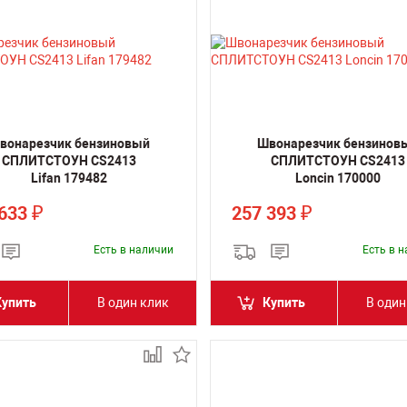
вонарезчик бензиновый
Швонарезчик бензинов
СПЛИТСТОУН CS2413
СПЛИТСТОУН CS2413
Lifan 179482
Loncin 170000
 633
257 393
₽
₽
Есть в наличии
Есть в 
Купить
В один клик
Купить
В один