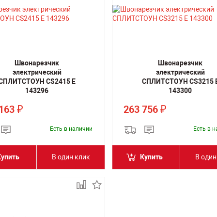
Швонарезчик
Швонарезчик
электрический
электрический
СПЛИТСТОУН CS2415 E
СПЛИТСТОУН CS3215 
143296
143300
 163
263 756
₽
₽
Есть в наличии
Есть в 
Купить
В один клик
Купить
В один