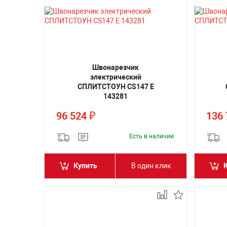
Швонарезчик
электрический
СПЛИТСТОУН CS147 E
143281
96 524
136
₽
Есть в наличии
Купить
В один клик