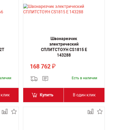
Швонарезчик
электрический
2T
СПЛИТСТОУН CS1815 E
143288
168 762
₽
наличии
Есть в наличии
 клик
Купить
В один клик