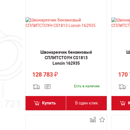
Швонарезчик бензиновый
Ш
СПЛИТСТОУН CS1813
Loncin 162935
128 783
170
₽
Есть в наличии
Купить
В один клик