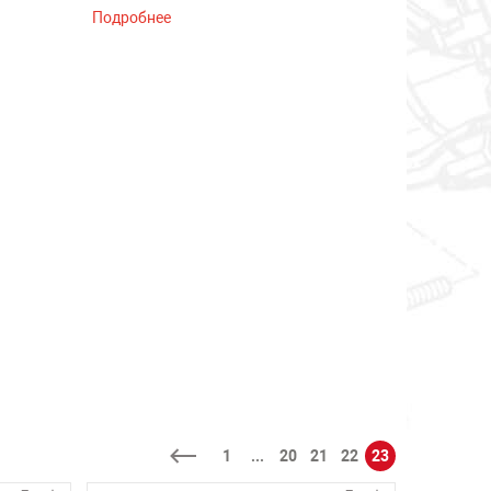
Подробнее
1
...
20
21
22
23