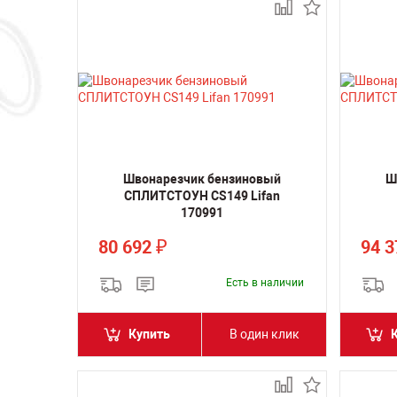
Швонарезчик бензиновый
Ш
СПЛИТСТОУН CS149 Lifan
170991
80 692
94 
₽
Есть в наличии
Купить
В один клик