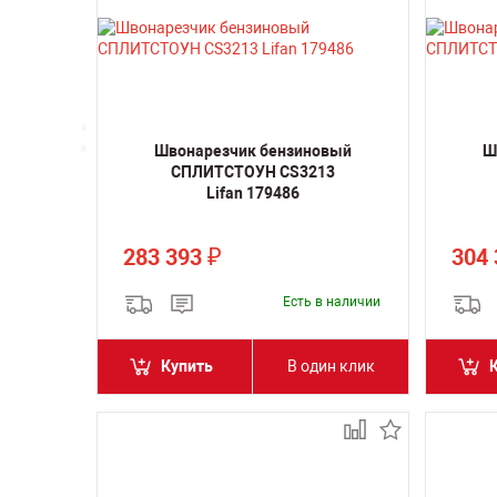
Швонарезчик бензиновый
Ш
СПЛИТСТОУН CS3213
Lifan 179486
283 393
304
₽
Есть в наличии
Купить
В один клик