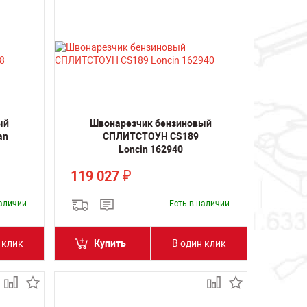
ый
Швонарезчик бензиновый
an
СПЛИТСТОУН CS189
Loncin 162940
119 027
₽
наличии
Есть в наличии
 клик
Купить
В один клик