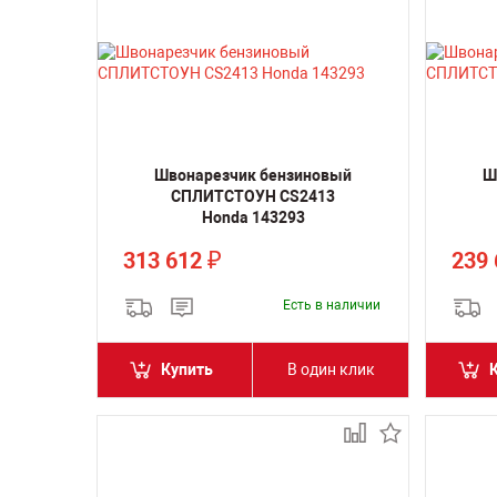
Швонарезчик бензиновый
Ш
СПЛИТСТОУН CS2413
Honda 143293
313 612
239
₽
Есть в наличии
Купить
В один клик