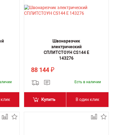
ый
Швонарезчик
электрический
СПЛИТСТОУН CS144 E
143276
88 144
₽
наличии
Есть в наличии
 клик
Купить
В один клик