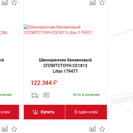
ый
Швонарезчик бензиновый
СПЛИТСТОУН CS1813
Lifan 179477
122 344
₽
наличии
Есть в наличии
 клик
Купить
В один клик