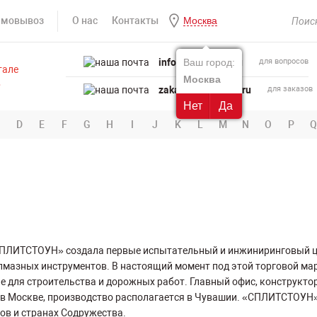
амовывоз
О нас
Контакты
Москва
info@powertool.ru
Ваш город:
для вопросов
Москва
zakaz@powertool.ru
для заказов
Нет
Да
D
E
F
G
H
I
J
K
L
M
N
O
P
Q
СПЛИТСТОУН» создала первые испытательный и инжиниринговый це
лмазных инструментов. В настоящий момент под этой торговой м
 для строительства и дорожных работ. Главный офис, конструкто
в Москве, производство располагается в Чувашии. «СПЛИТСТОУН»
ов и странах Содружества.