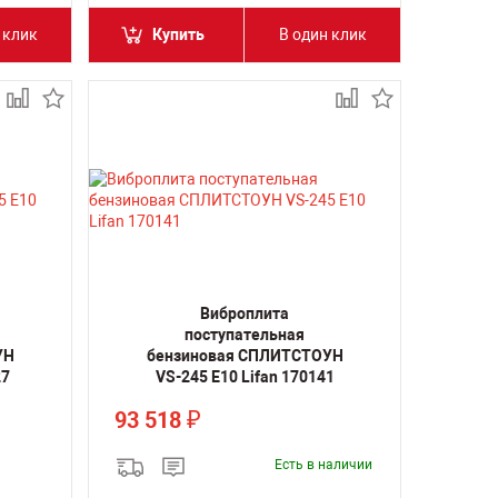
 клик
Купить
В один клик
Виброплита
поступательная
УН
бензиновая СПЛИТСТОУН
27
VS-245 E10 Lifan 170141
93 518
₽
Есть в наличии