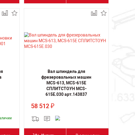
ля
Вал шпиндель для
в
фрезеровальных машин
MCS-613, MCS-615E
СПЛИТСТОУН MCS-
615E.030 арт.143837
58 512
₽
наличии