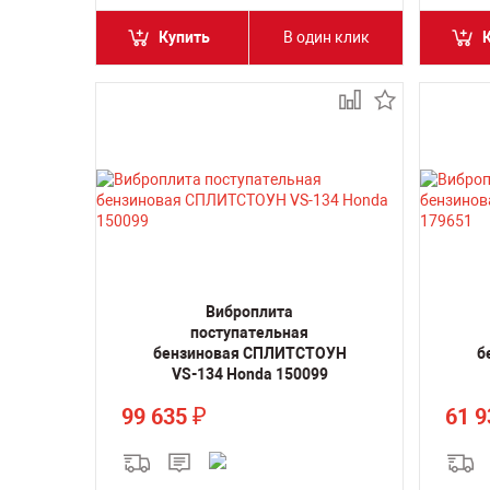
Купить
В один клик
Виброплита
поступательная
бензиновая СПЛИТСТОУН
б
VS-134 Honda 150099
99 635
61 
₽