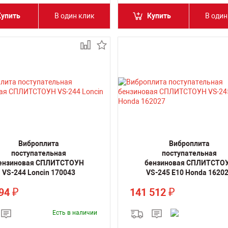
Купить
В один клик
Купить
В один
Виброплита
Виброплита
поступательная
поступательная
ензиновая СПЛИТСТОУН
бензиновая СПЛИТСТО
VS-244 Loncin 170043
VS-245 E10 Honda 1620
294
141 512
₽
₽
Есть в наличии