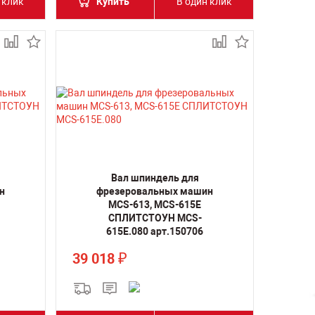
 клик
Купить
В один клик
Вал шпиндель для
н
фрезеровальных машин
MCS-613, MCS-615E
СПЛИТСТОУН MCS-
615E.080 арт.150706
39 018
₽