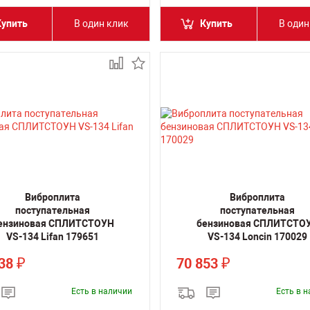
Купить
В один клик
Купить
В один
Виброплита
Виброплита
поступательная
поступательная
ензиновая СПЛИТСТОУН
бензиновая СПЛИТСТО
VS-134 Lifan 179651
VS-134 Loncin 170029
938
70 853
₽
₽
Есть в наличии
Есть в 