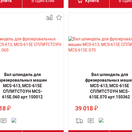
Купить
В один клик
Купить
В один
Вал шпиндель для
Вал шпиндель для
фрезеровальных машин
фрезеровальных маши
MCS-613, MCS-615E
MCS-613, MCS-615E
СПЛИТСТОУН MCS-
СПЛИТСТОУН MCS-
615E.060 арт.150012
615E.070 арт.150362
018
39 018
₽
₽