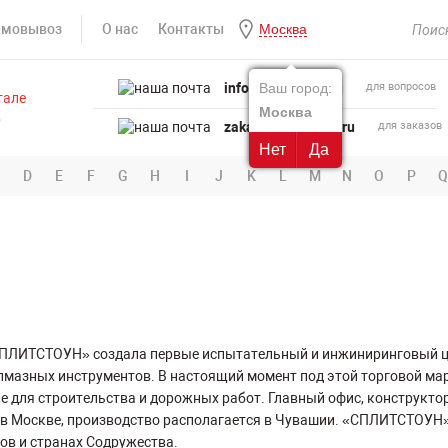
амовывоз
О нас
Контакты
Москва
info@powertool.ru
Ваш город:
для вопросов
Москва
zakaz@powertool.ru
для заказов
Нет
Да
D
E
F
G
H
I
J
K
L
M
N
O
P
Q
СПЛИТСТОУН» создала первые испытательный и инжиниринговый це
лмазных инструментов. В настоящий момент под этой торговой м
 для строительства и дорожных работ. Главный офис, конструкто
в Москве, производство располагается в Чувашии. «СПЛИТСТОУН»
ов и странах Содружества.