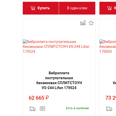
Купить
В один клик
Виброплита
поступательная
бензиновая СПЛИТСТОУН
б
VS-244 Lifan 179524
62 665
73 
₽
Есть в наличии