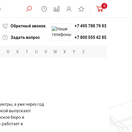
0
Обратный звонок
+7 495 788 79 93
Задать вопрос
+7 800 555 42 85
R
S
T
U
V
W
X
Y
Z
нтры, а уже через год
аркой выпускают
рское бюро и
 работает в