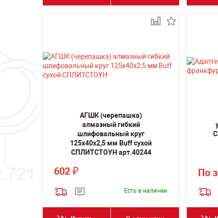
АГШК (черепашка)
алмазный гибкий
шлифовальный круг
С
125x40x2,5 мм Buff сухой
СПЛИТСТОУН арт.40244
602
₽
По 
Есть в наличии