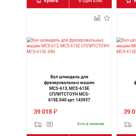
Купить
В один клик
Вал шпиндель для
фрезеровальных машин
MCS-613, MCS-615E
СПЛИТСТОУН MCS-
615E.040 арт.143937
39 018
39 
₽
Есть в наличии