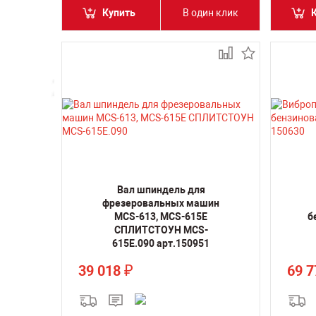
Купить
В один клик
Вал шпиндель для
фрезеровальных машин
MCS-613, MCS-615E
б
СПЛИТСТОУН MCS-
615E.090 арт.150951
39 018
69 
₽