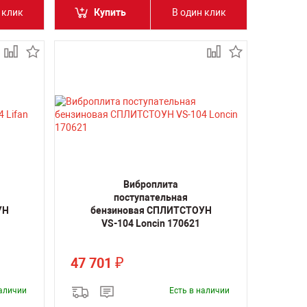
 клик
Купить
В один клик
Виброплита
поступательная
УН
бензиновая СПЛИТСТОУН
VS-104 Loncin 170621
47 701
₽
наличии
Есть в наличии