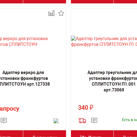
Адаптер веркро для
Адаптер треугольник д
установки франкфуртов
установки франкфурто
ПЛИТСТОУН арт.127338
СПЛИТСТОУН П1.001
арт.73069
340
₽
запросу
Есть в 