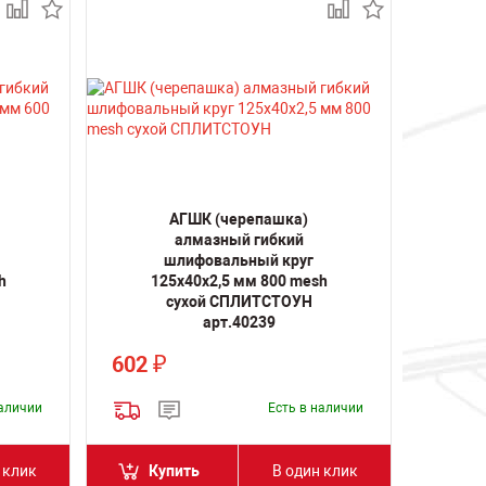
АГШК (черепашка)
алмазный гибкий
шлифовальный круг
h
125x40x2,5 мм 800 mesh
сухой СПЛИТСТОУН
арт.40239
602
₽
наличии
Есть в наличии
 клик
Купить
В один клик