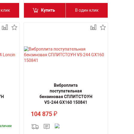
 клик
Купить
В один клик
Виброплита
поступательная
УН
бензиновая СПЛИТСТОУН
VS-244 GX160 150841
104 875
₽
наличии