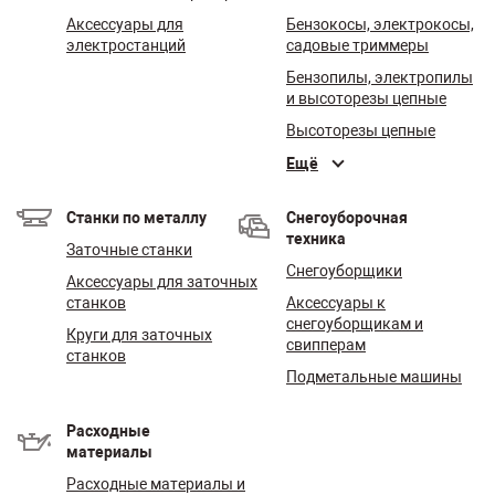
Аксессуары для
Бензокосы, электрокосы,
электростанций
садовые триммеры
Бензопилы, электропилы
и высоторезы цепные
Высоторезы цепные
Ещё
Станки по металлу
Снегоуборочная
техника
Заточные станки
Снегоуборщики
Аксессуары для заточных
станков
Аксессуары к
снегоуборщикам и
Круги для заточных
свипперам
станков
Подметальные машины
Расходные
материалы
Расходные материалы и