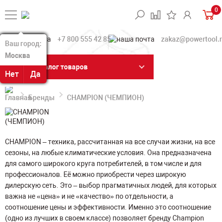
0
+7 800 555 42 85
zakaz@powertool.
Ваш город:
Ваш город:
Москва
Москва
Каталог товаров
Нет
Нет
Да
Да
Бренды
CHAMPION (ЧЕМПИОН)
CHAMPION – техника, рассчитанная на все случаи жизни, на все
сезоны, на любые климатические условия. Она предназначена
для самого широкого круга потребителей, в том числе и для
профессионалов. Её можно приобрести через широкую
дилерскую сеть. Это – выбор прагматичных людей, для которых
важна не «цена» и не «качество» по отдельности, а
соотношение цены и эффективности. Именно это соотношение
(одно из лучших в своем классе) позволяет бренду Champion