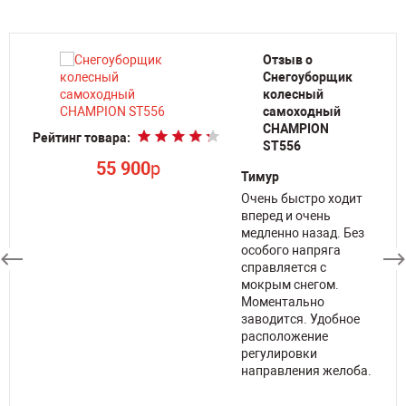
Отзыв о
Снегоуборщик
колесный
самоходный
Ре
CHAMPION
Рейтинг товара:
ST556
55 900
p
Тимур
Очень быстро ходит
но
вперед и очень
медленно назад. Без
як
особого напряга
справляется с
мокрым снегом.
е
Моментально
заводится. Удобное
расположение
регулировки
ти
направления желоба.
чку
о.