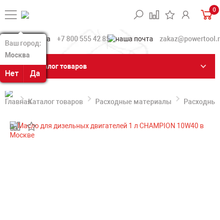
0
+7 800 555 42 85
zakaz@powertool.
Ваш город:
Ваш город:
Москва
Москва
Каталог товаров
Нет
Нет
Да
Да
Каталог товаров
Расходные материалы
Расходные