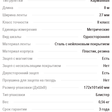
Тип рулетки
Карманная
Длина
8 м
Ширина ленты
27 мм
Класс точности
II класс
Единицы измерения
Метрические
Вид шкалы
Односторонняя
Материал ленты
Сталь с нейлоновым покрытием
Материал корпуса
Пластик, резина
Зацеп с магнитом
Есть
Зацеп с нескользящим покрытием
Нет
Двухсторонний зацеп
Есть
Проушина для зацепа на гвоздь
Нет
Размер упаковки (ДхШхВ)
172х101х60 мм
Тип упаковки
Блистер
Вес
0,56 кг
Срок гарантии
3 года