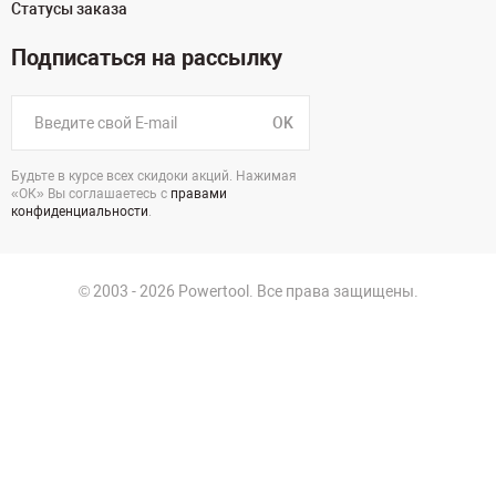
Статусы заказа
Подписаться на рассылку
OK
Будьте в курсе всех скидоки акций. Нажимая
«ОК» Вы соглашаетесь с
правами
конфиденциальности
.
© 2003 - 2026 Powertool. Все права защищены.
125130, г. Москва, Нарвская ул., д.2, стр.5, офис 207
Политика в отношении обработки персональных данных
Политика конфиденциальности
Пользовательское соглашение