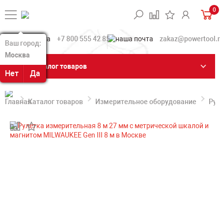
0
+7 800 555 42 85
zakaz@powertool.
Ваш город:
Ваш город:
Москва
Москва
Каталог товаров
Нет
Нет
Да
Да
Каталог товаров
Измерительное оборудование
Ру