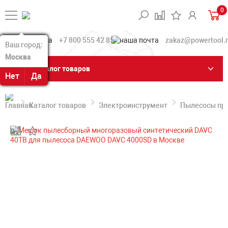
0
+7 800 555 42 85
zakaz@powertool.
Ваш город:
Ваш город:
Москва
Москва
Каталог товаров
Нет
Нет
Да
Да
Каталог товаров
Электроинструмент
Пылесосы пр