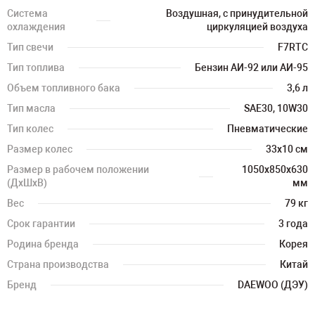
Система
Воздушная, с принудительной
охлаждения
циркуляцией воздуха
Тип свечи
F7RTC
Тип топлива
Бензин АИ-92 или АИ-95
Объем топливного бака
3,6 л
Тип масла
SAE30, 10W30
Тип колес
Пневматические
Размер колес
33х10 см
Размер в рабочем положении
1050х850х630
(ДхШхВ)
мм
Вес
79 кг
Срок гарантии
3 года
Родина бренда
Корея
Страна производства
Китай
Бренд
DAEWOO (ДЭУ)