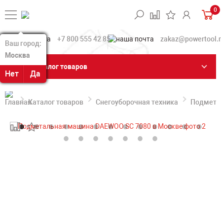
0
+7 800 555 42 85
zakaz@powertool.
Ваш город:
Ваш город:
Москва
Москва
Каталог товаров
Нет
Нет
Да
Да
Каталог товаров
Снегоуборочная техника
Подмета