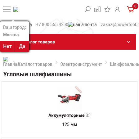
0
+7 800 555 42 85
zakaz@powertool.
Ваш город:
Ваш город:
Москва
Москва
Каталог товаров
Нет
Нет
Да
Да
Каталог товаров
Электроинструмент
Шлифовальн
Угловые шлифмашины
Аккумуляторные
35
125 мм