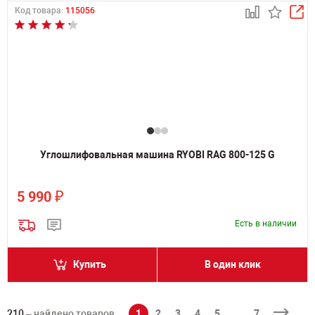
Код товара:
115056
Углошлифовальная машина RYOBI RAG 800-125 G
₽
5 990
Есть в наличии
Купить
В один клик
210
– найдено товаров
1
2
3
4
5
...
7