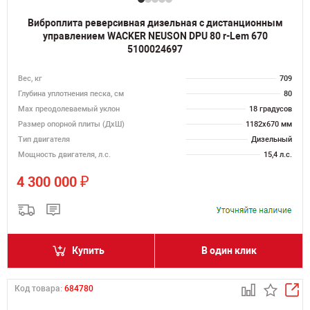
Виброплита реверсивная дизельная с дистанционным
управлением WACKER NEUSON DPU 80 r-Lem 670
5100024697
Вес, кг
709
Глубина уплотнения песка, см
80
Max преодолеваемый уклон
18 градусов
Размер опорной плиты (ДхШ)
1182х670 мм
Тип двигателя
Дизельный
Мощность двигателя, л.с.
15,4 л.с.
₽
4 300 000
Купить
В один клик
Код товара:
684780