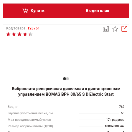
Купить
В один клик
Код товара:
128761
Виброплита реверсивная дизельная с дистанционным
управлением BOMAG BPH 80/65 S D Electric Start
Вес, кг
762
Глубина уплотнения песка, см
60
Max преодолеваемый уклон
17 градусов
Размер опорной плиты (ДхШ)
1080х800 мм