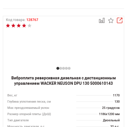
Код товара:
128767
Виброплита реверсивная дизельная с дистанционным
управлением WACKER NEUSON DPU 130 5000610143
Вес, кг
1170
Глубина уплотнения песка, см
130
Max преодолеваемый уклон
25 градусов
Размер опорной плиты (ДхШ)
1186x1200 мм
Тип двигателя
Дизельный
Мощность двигателя, л.с.
32 л.с.