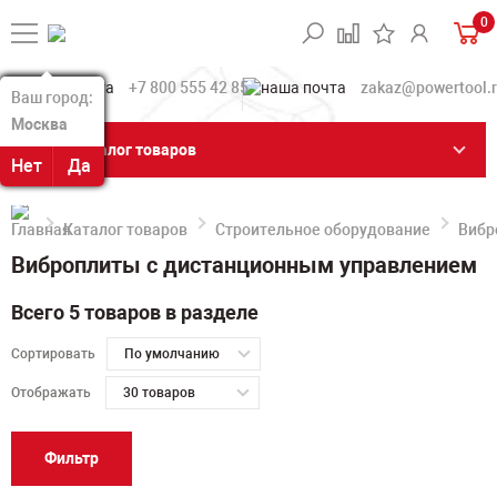
0
+7 800 555 42 85
zakaz@powertool.
Ваш город:
Ваш город:
Москва
Москва
Каталог товаров
Нет
Нет
Да
Да
Каталог товаров
Строительное оборудование
Вибр
Виброплиты с дистанционным управлением
Всего 5 товаров в разделе
Сортировать
По умолчанию
Отображать
30 товаров
Фильтр