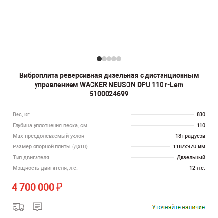
Виброплита реверсивная дизельная с дистанционным
управлением WACKER NEUSON DPU 110 r-Lem
5100024699
Вес, кг
830
Глубина уплотнения песка, см
110
Max преодолеваемый уклон
18 градусов
Размер опорной плиты (ДхШ)
1182х970 мм
Тип двигателя
Дизельный
Мощность двигателя, л.с.
12 л.с.
₽
4 700 000